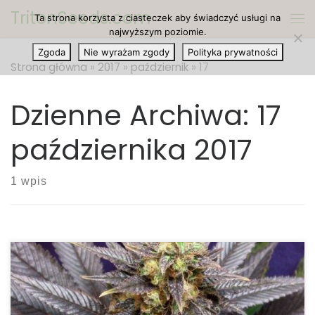
TritonSeeds.com
Ta strona korzysta z ciasteczek aby świadczyć usługi na
Przejdź do treści
Me
najwyższym poziomie.
Zgoda
Nie wyrażam zgody
Polityka prywatności
Strona główna
»
2017
»
październik
»
17
Dzienne Archiwa:
17
października 2017
1 wpis
Stężenie THC i CBD oraz Rodowód Genetyczny
Szczepu Konopi Indyjskiej Diesel Ilość THC: 16