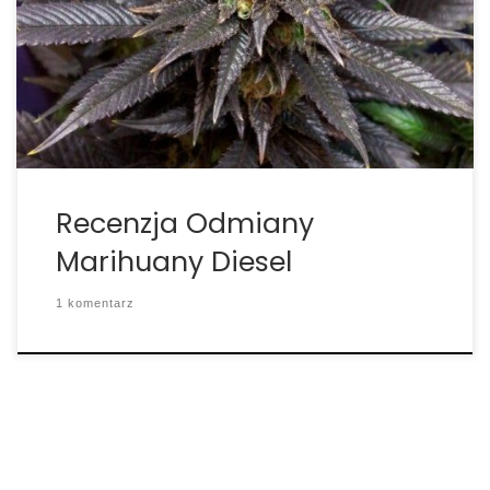
procent. Ilość CBD: 0 procent. Rodowód: Mexican
Sativa, Afghani. Diesel to odmiana jedyna w swoim
rodzaju dostępna w formie nasion marihuany w
wielu sklepach takich jak […]
Recenzja Odmiany
Marihuany Diesel
1 komentarz