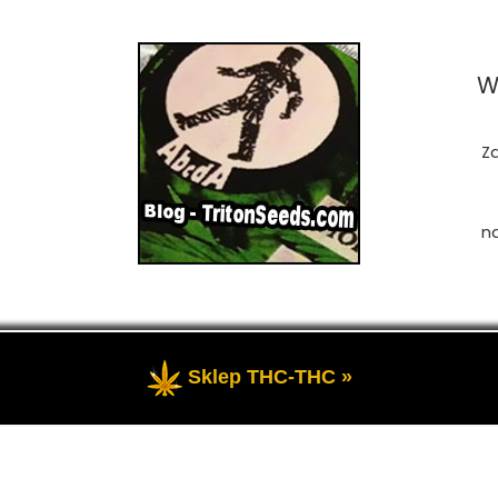
W
Z
n
Sklep THC-THC »
zastrzeżone
- Przedstawia portal-blog o Marihuanie, cannab