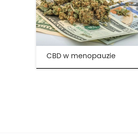
u kobiet. Z tego powodu, CBD może
okazać się korzystne w leczeniu niektórych
z jej objawów. 1. Utrata gęstości kości.
Utrata gęstości kości może wystąpić u
wielu kobiet w okresie menopauzy.
Nieleczona […]
CBD w menopauzie