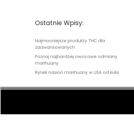
Ostatnie Wpisy:
Najmocniejsze produkty THC dla
zaawansowanych
Poznaj najbardziej owocowe odmiany
marihuany
Rynek nasion marihuany w USA od kulis
© 2026
TritonSeeds.com
– Wszelkie prawa 