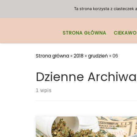
Przejdź do treści
Ta strona korzysta z ciasteczek
STRONA GŁÓWNA
CIEKAWO
Strona główna
»
2018
»
grudzień
»
06
Dzienne Archiwa
1 wpis
Badania pokazują, że menopauza zaburza
działanie układu endokannabinoidowego