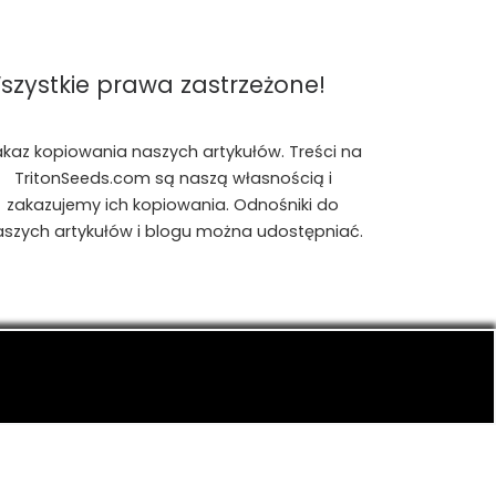
szystkie prawa zastrzeżone!
akaz kopiowania naszych artykułów. Treści na
TritonSeeds.com są naszą własnością i
zakazujemy ich kopiowania. Odnośniki do
aszych artykułów i blogu można udostępniać.
is, konopiach indyjskich, CBD, RSO, THC.