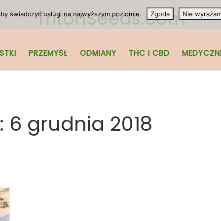
TritonSeeds.com
 aby świadczyć usługi na najwyższym poziomie.
Zgoda
Nie wyraża
STKI
PRZEMYSŁ
ODMIANY
THC I CBD
MEDYCZN
:
6 grudnia 2018