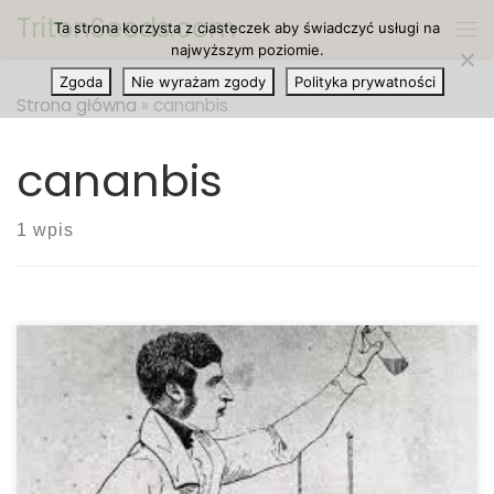
TritonSeeds.com
Ta strona korzysta z ciasteczek aby świadczyć usługi na
Przejdź do treści
Me
najwyższym poziomie.
Zgoda
Nie wyrażam zgody
Polityka prywatności
Strona główna
»
cananbis
cananbis
1 wpis
4 najbardziej popularne prace w przemyśle
marihuany. • Dziennikarz Nie musisz mieć tytułu
licencjata w dziennikarstwie, aby kwalifikować się
do podjęcia tej pracy. Jeśli potrafisz przyzwoicie i
stylowo pisać, możesz być dziennikarzem w tej