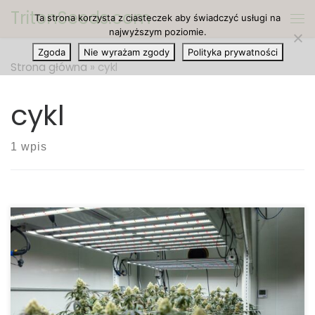
TritonSeeds.com
Ta strona korzysta z ciasteczek aby świadczyć usługi na
Przejdź do treści
Me
najwyższym poziomie.
Zgoda
Nie wyrażam zgody
Polityka prywatności
Strona główna
»
cykl
cykl
1 wpis
Chcesz uprawiać konopie w pomieszczeniu i uczysz
się, jak uzyskać najlepsze oświetlenie dla swojej
rośliny. A jednym z pytań, które na pewno się
pojawi, jest cykl świetlny. Jaki jest najlepszy cykl