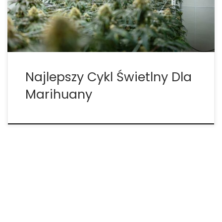
świetlny dla Twojej rośliny? Ile godzin światła
powinny otrzymywać […]
Najlepszy Cykl Świetlny Dla
Marihuany