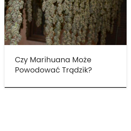
bezpośrednio powodowała trądzik. Jednak
używanie marihuany wiąże się z niektórymi
czynnikami, które mają pozytywny i negatywny
wpływ na trądzik i może w pewnym stopniu pomóc
w leczeniu trądziku […]
Czy Marihuana Może
Powodować Trądzik?