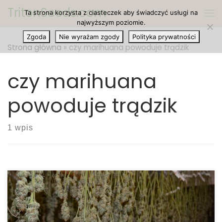
TritonSeeds.com
Ta strona korzysta z ciasteczek aby świadczyć usługi na
Przejdź do treści
Me
najwyższym poziomie.
Zgoda
Nie wyrażam zgody
Polityka prywatności
Strona główna
»
czy marihuana powoduje trądzik
czy marihuana
powoduje trądzik
1 wpis
Dobrą wiadomością jest to, że w badaniach
naukowych nie wykazano, by marihuana