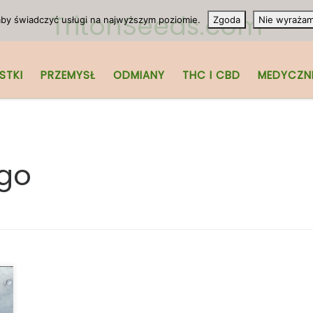
TritonSeeds.com
 aby świadczyć usługi na najwyższym poziomie.
Zgoda
Nie wyraża
STKI
PRZEMYSŁ
ODMIANY
THC I CBD
MEDYCZN
ngo