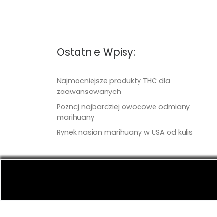
Ostatnie Wpisy:
Najmocniejsze produkty THC dla
zaawansowanych
Poznaj najbardziej owocowe odmiany
marihuany
Rynek nasion marihuany w USA od kulis
© 2026
TritonSeeds.com
– Wszelkie prawa 