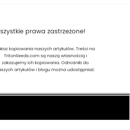
szystkie prawa zastrzeżone!
akaz kopiowania naszych artykułów. Treści na
TritonSeeds.com są naszą własnością i
zakazujemy ich kopiowania. Odnośniki do
aszych artykułów i blogu można udostępniać.
is, konopiach indyjskich, CBD, RSO, THC.