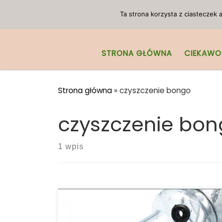
Przejdź do treści
Ta strona korzysta z ciasteczek
STRONA GŁÓWNA
CIEKAWO
Strona główna
»
czyszczenie bongo
czyszczenie bo
1 wpis
Wielu doświadczonych palaczy wie, że
najlepszym sposobem na wyczyszczenie