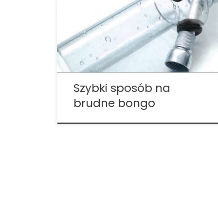
bongo jest 99% alkohol izopropylowy i
oczywiście mieszanka soli. Ale co, jeśli nie
masz tych składników i bardzo się
spieszysz? 1. Zagotuj wodę Użyj
najczystszej wody jak to tylko możliwe,
więc […]
Szybki sposób na
brudne bongo