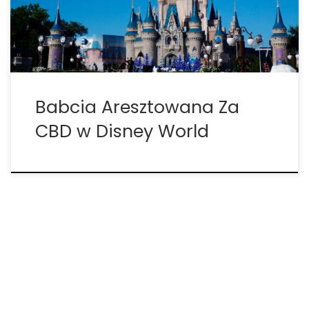
postępowania, które leżą w zimnym korporacyjnym
sercu Disneya” – […]
Babcia Aresztowana Za
CBD w Disney World