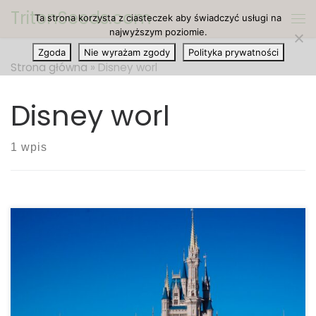
TritonSeeds.com
Ta strona korzysta z ciasteczek aby świadczyć usługi na
Przejdź do treści
Me
najwyższym poziomie.
Zgoda
Nie wyrażam zgody
Polityka prywatności
Strona główna
»
Disney worl
Disney worl
1 wpis
Babcia, która została aresztowana za olej CBD w
Disney World w zeszłym roku złożyła pozew
przeciwko Disney World. „Hańbiące wydarzenia,
które ożywiają ten pozew, „odsuwają kurtynę” od
zwykłego okrucieństwa i niewybaczalnego