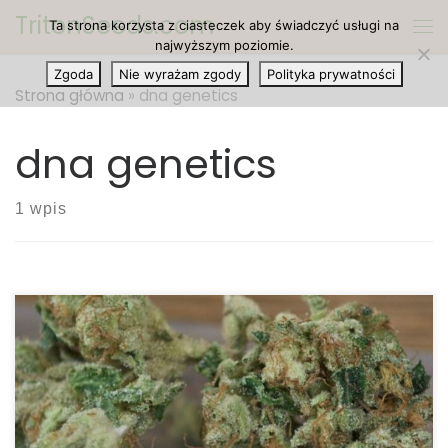
TritonSeeds.com
Ta strona korzysta z ciasteczek aby świadczyć usługi na
Przejdź do treści
Me
najwyższym poziomie.
Zgoda
Nie wyrażam zgody
Polityka prywatności
Strona główna
»
dna genetics
dna genetics
1 wpis
Ilość THC: 22 procent Ilość CBD: 0.1 procent
Rodowód: nieznana indica Kosher Kush to mocna
indica hodowana przez DNA Genetics w Kalifornii.
Jest to ulubiona odmiana wśród osób z