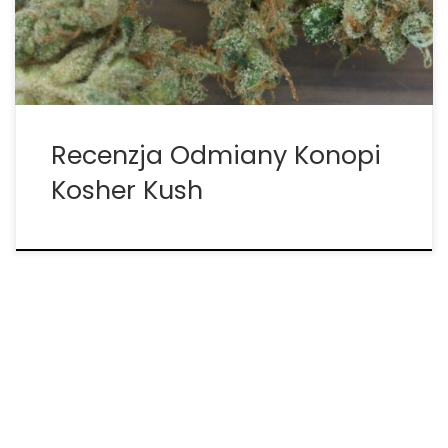
bezsennością, ponieważ szybko pomaga zapaść w
głęboki sen. Może powodować chichot […]
Recenzja Odmiany Konopi
Kosher Kush