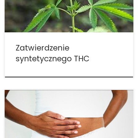
prohibicji cannabis. W 1980 roku, National Cancer
Institute rozpoczęło dystrybucję nowego,
eksperymentalnego […]
Zatwierdzenie
syntetycznego THC
Nabilon i dronabinol działają blokując wiązanie się
serotoniny i dopaminy, z których oba wiążą się z
CINV, w miejscach receptorowych. Niektóre
receptory kannabinoidowe w organizmie istnieją
wewnątrz emocjonalnych szlaków refleksowych, co