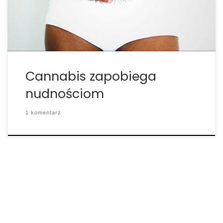
czyni je obiecującymi celem zarządzania CINV. DVC
w pniu […]
Cannabis zapobiega
nudnościom
1 komentarz