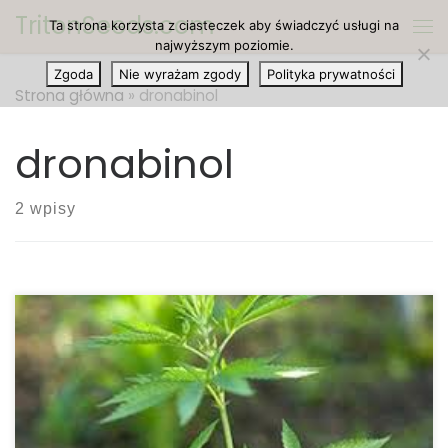
TritonSeeds.com
Ta strona korzysta z ciasteczek aby świadczyć usługi na
Przejdź do treści
Me
najwyższym poziomie.
Zgoda
Nie wyrażam zgody
Polityka prywatności
Strona główna
»
dronabinol
dronabinol
2 wpisy
Zatwierdzenie syntetycznego THC Zatwierdzenie
syntetycznego THC przez FDA i DEA. Kannabinoidy, w
postaci syntetycznego THC ponownie znalazły
zastosowanie na amerykańskim polu medycznym
dopiero w latach osiemdziesiątych, dekady po