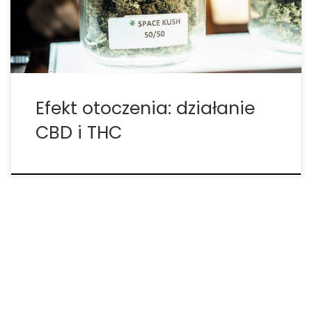
tetrahydrokannabinol (THC) to dwa z najlepiej
przebadanych oraz popularnych
fitokannabinoidów. Ludzie przyjmują CBD i THC […]
Efekt otoczenia: działanie
CBD i THC