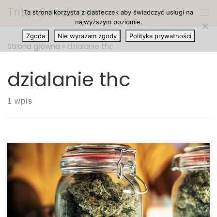
TritonSeeds.com
Ta strona korzysta z ciasteczek aby świadczyć usługi na
Przejdź do treści
Me
najwyższym poziomie.
Zgoda
Nie wyrażam zgody
Polityka prywatności
Strona główna
»
dzialanie thc
dzialanie thc
1 wpis
Rośliny marihuany zawierają ponad 120 różnych
fitokannabinoidów. Te fitokannabinoidy działają na
układ endokannabinoidowy, który pracuje
utrzymując nasz organizm w homeostazie –
równowadze. Kannabidiol (CBD) i