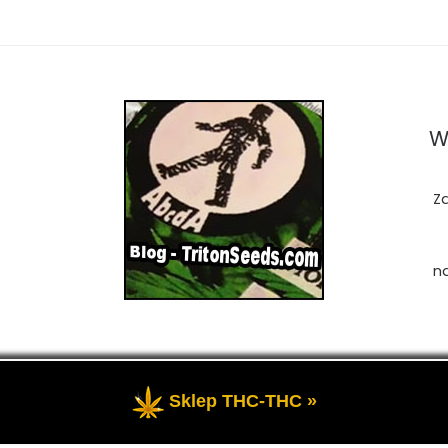
W
Z
n
Sklep THC-THC »
zastrzeżone
- Przedstawia portal-blog o Marihuanie, cannab