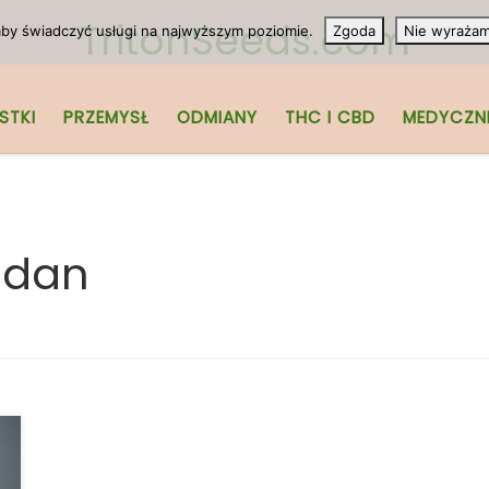
TritonSeeds.com
 aby świadczyć usługi na najwyższym poziomie.
Zgoda
Nie wyraża
STKI
PRZEMYSŁ
ODMIANY
THC I CBD
MEDYCZN
adan