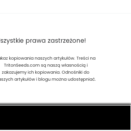
szystkie prawa zastrzeżone!
akaz kopiowania naszych artykułów. Treści na
TritonSeeds.com są naszą własnością i
zakazujemy ich kopiowania. Odnośniki do
aszych artykułów i blogu można udostępniać.
is, konopiach indyjskich, CBD, RSO, THC.