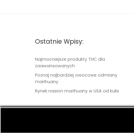
Ostatnie Wpisy:
Najmocniejsze produkty THC dla
zaawansowanych
Poznaj najbardziej owocowe odmiany
marihuany
Rynek nasion marihuany w USA od kulis
© 2026
TritonSeeds.com
– Wszelkie prawa 