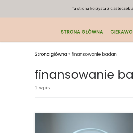
Przejdź do treści
Ta strona korzysta z ciasteczek
STRONA GŁÓWNA
CIEKAWO
Strona główna
»
finansowanie badan
finansowanie b
1 wpis
EPA finansuje badania nad
wykorzystaniem konopi jako