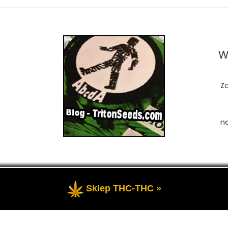
W
Z
n
Sklep THC-THC »
zastrzeżone
- Przedstawia portal-blog o Marihuanie, cannab