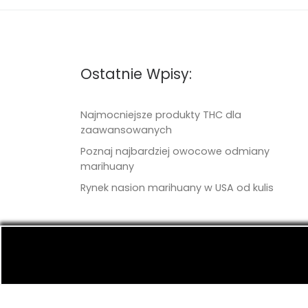
Ostatnie Wpisy:
Najmocniejsze produkty THC dla
zaawansowanych
Poznaj najbardziej owocowe odmiany
marihuany
Rynek nasion marihuany w USA od kulis
© 2026
TritonSeeds.com
– Wszelkie prawa 