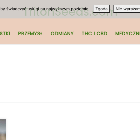
TritonSeeds.com
 aby świadczyć usługi na najwyższym poziomie.
Zgoda
Nie wyraża
STKI
PRZEMYSŁ
ODMIANY
THC I CBD
MEDYCZN