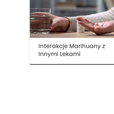
musisz pamiętać o pewnych interakcjach
z lekami. Chociaż te potencjalne interakcje
mogą być szkodliwe, warto pamiętać, że
w niektórych przypadkach marihuana
może pomóc zastąpić bardziej
uzależniające lub niebezpieczne leki […]
Interakcje Marihuany z
Innymi Lekami