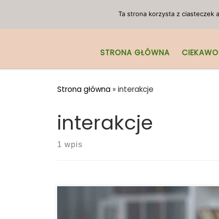
Przejdź do treści
Ta strona korzysta z ciasteczek
STRONA GŁÓWNA
CIEKAWO
Strona główna
»
interakcje
interakcje
1 wpis
Czy marihuana wchodzi w interakcje z
innymi lekami? Jeśli zażywasz marihuanę,