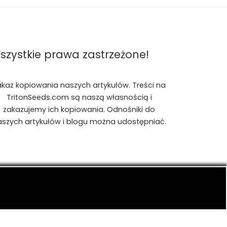
szystkie prawa zastrzeżone!
akaz kopiowania naszych artykułów. Treści na
TritonSeeds.com są naszą własnością i
zakazujemy ich kopiowania. Odnośniki do
aszych artykułów i blogu można udostępniać.
is, konopiach indyjskich, CBD, RSO, THC.