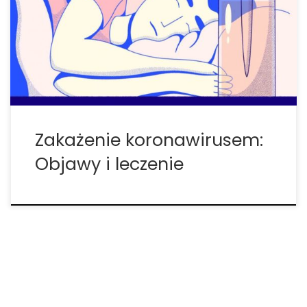
przenoszą się między zwierzętami, niektóre między
zwierzętami i ludźmi, a inne między ludźmi. Objawy
zakażenia koronawirusem Zakażenia
koronawirusem są powszechne i zwykle prowadzą
[…]
Zakażenie koronawirusem:
Objawy i leczenie