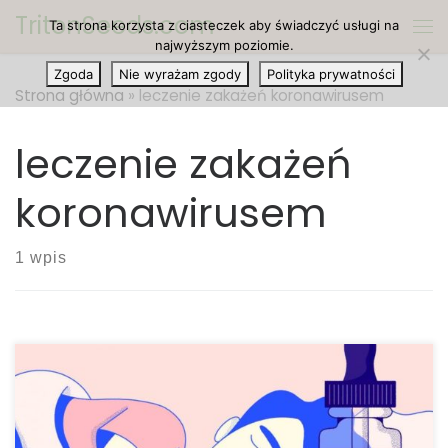
TritonSeeds.com
Ta strona korzysta z ciasteczek aby świadczyć usługi na
Przejdź do treści
Me
najwyższym poziomie.
Zgoda
Nie wyrażam zgody
Polityka prywatności
Strona główna
»
leczenie zakażeń koronawirusem
leczenie zakażeń
koronawirusem
1 wpis
Koronawirusy (CoV) to duża rodzina wirusów, które
powodują choroby, od zwykłego przeziębienia do
poważniejszych chorób. Niektóre koronawirusy