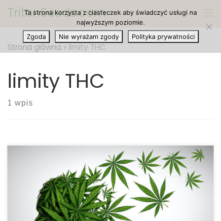
TritonSeeds.com
Ta strona korzysta z ciasteczek aby świadczyć usługi na
Przejdź do treści
Me
najwyższym poziomie.
Zgoda
Nie wyrażam zgody
Polityka prywatności
Strona główna
»
limity THC
limity THC
1 wpis
Nowe badanie ujawnia, że THC pozostaje we krwi
długi czas po spożyciu. Coraz więcej badań wydaje
się potwierdzać opinię, że badanie krwi na
obecność THC jest niewiarygodne. Badania wciąż