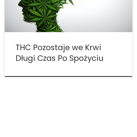
potwierdzają to, co wiele osób powtarza od lat:
marihuana może pozostawać […]
THC Pozostaje we Krwi
Długi Czas Po Spożyciu