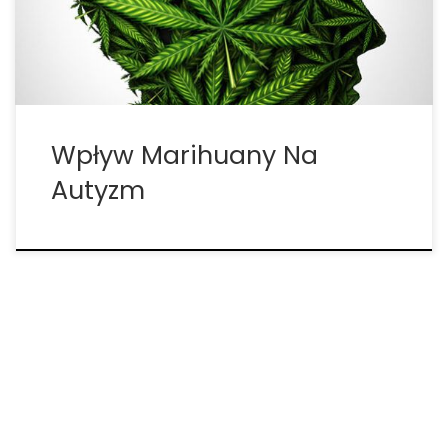
Meksyku, RPA, Urugwaju, a ostatnio na Malcie – […]
Wpływ Marihuany Na
Autyzm