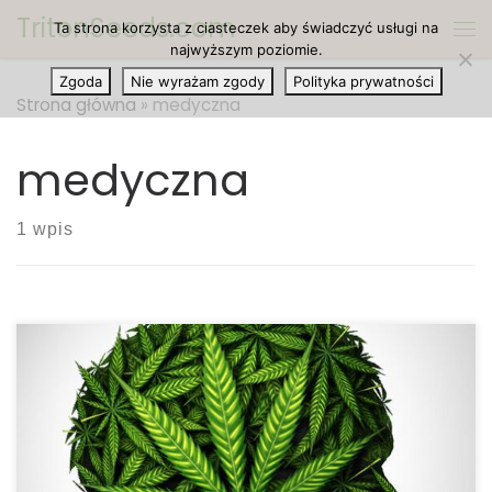
TritonSeeds.com
Ta strona korzysta z ciasteczek aby świadczyć usługi na
Przejdź do treści
Me
najwyższym poziomie.
Zgoda
Nie wyrażam zgody
Polityka prywatności
Strona główna
»
medyczna
medyczna
1 wpis
Światowa Organizacja Zdrowia (WHO) szacuje, że
jedno na 160 dzieci na świecie cierpi na ASD. Przy tak
wielu miejscach na mapie świata, które przyjęły
legalizację konopi indyjskich – w tym w Kanadzie,