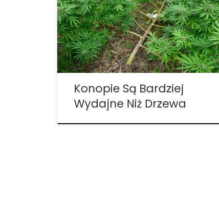
naukowca z Cambridge. Konopie to
naprawdę wszechstronna uprawa!
Naukowiec z Uniwersytetu Cambridge,
Darshil Shah, twierdzi, że konopie mogą
wychwytywać dwutlenek węgla z
atmosfery dwa razy skuteczniej niż lasy,
zapewniając […]
Konopie Są Bardziej
Wydajne Niż Drzewa