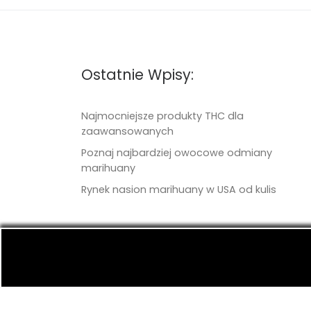
Ostatnie Wpisy:
Najmocniejsze produkty THC dla
zaawansowanych
Poznaj najbardziej owocowe odmiany
marihuany
Rynek nasion marihuany w USA od kulis
© 2026
TritonSeeds.com
– Wszelkie prawa 