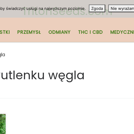
TritonSeeds.com
 aby świadczyć usługi na najwyższym poziomie.
Zgoda
Nie wyraża
STKI
PRZEMYSŁ
ODMIANY
THC I CBD
MEDYCZN
gla
utlenku węgla