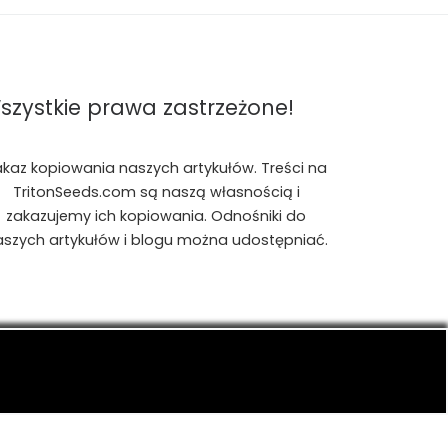
szystkie prawa zastrzeżone!
akaz kopiowania naszych artykułów. Treści na
TritonSeeds.com są naszą własnością i
zakazujemy ich kopiowania. Odnośniki do
aszych artykułów i blogu można udostępniać.
is, konopiach indyjskich, CBD, RSO, THC.