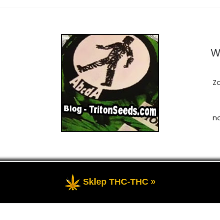
W
Z
n
Sklep THC-THC »
zastrzeżone
- Przedstawia portal-blog o Marihuanie, cannab