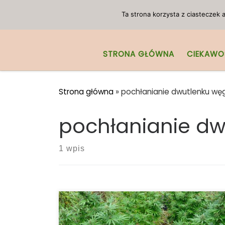
Przejdź do treści
Ta strona korzysta z ciasteczek
STRONA GŁÓWNA
CIEKAWO
Strona główna
»
pochłanianie dwutlenku wę
pochłanianie dw
1 wpis
Konopie są bardziej wydajne niż drzewa w
pochłanianiu dwutlenku węgla, mówi