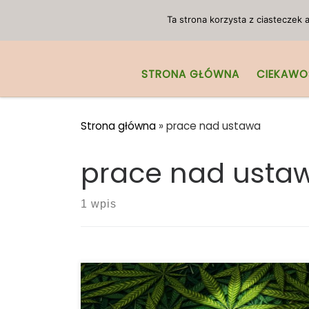
Przejdź do treści
Ta strona korzysta z ciasteczek
STRONA GŁÓWNA
CIEKAWO
Strona główna
»
prace nad ustawa
prace nad usta
1 wpis
„Spędziliśmy ćwierć wieku domagając się
legalizacji i wreszcie jesteśmy w tym