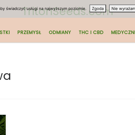
TritonSeeds.com
 aby świadczyć usługi na najwyższym poziomie.
Zgoda
Nie wyraża
STKI
PRZEMYSŁ
ODMIANY
THC I CBD
MEDYCZN
wa