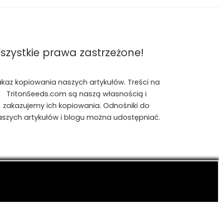
szystkie prawa zastrzeżone!
akaz kopiowania naszych artykułów. Treści na
TritonSeeds.com są naszą własnością i
zakazujemy ich kopiowania. Odnośniki do
aszych artykułów i blogu można udostępniać.
is, konopiach indyjskich, CBD, RSO, THC.