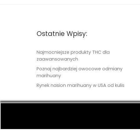
Ostatnie Wpisy:
Najmocniejsze produkty THC dla
zaawansowanych
Poznaj najbardziej owocowe odmiany
marihuany
Rynek nasion marihuany w USA od kulis
© 2026
TritonSeeds.com
– Wszelkie prawa 