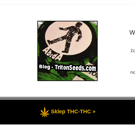
W
Z
n
Sklep THC-THC »
zastrzeżone
- Przedstawia portal-blog o Marihuanie, cannab