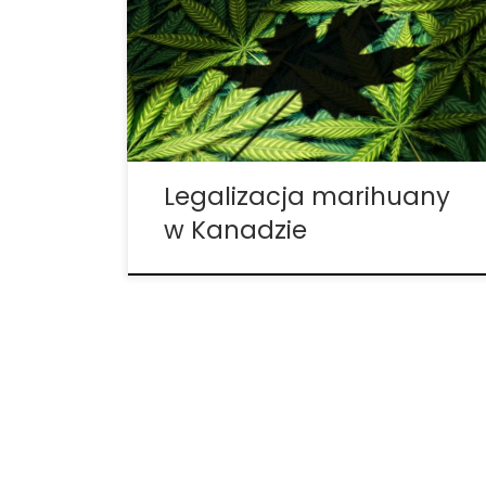
miejscu. Brawo!” Nadszedł wreszcie długo
wyczekiwany przez wszystkich dzień.
Kanada stała się drugim krajem na
świecie, który zalegalizował rekreacyjną
marihuanę. Prace nad ustawą trwały od
początku działalności premiera Justina […]
Legalizacja marihuany
w Kanadzie