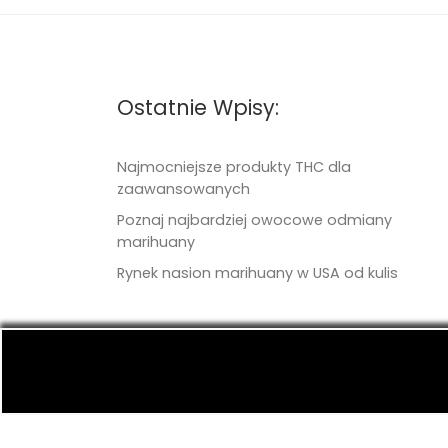
Ostatnie Wpisy:
Najmocniejsze produkty THC dla
zaawansowanych
Poznaj najbardziej owocowe odmiany
marihuany
Rynek nasion marihuany w USA od kulis
© 2026
TritonSeeds.com
– Wszelkie prawa 