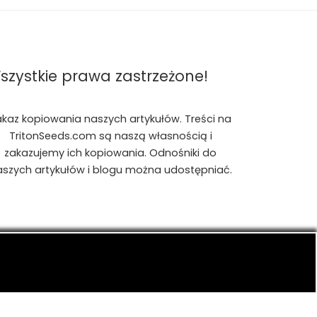
szystkie prawa zastrzeżone!
akaz kopiowania naszych artykułów. Treści na
TritonSeeds.com są naszą własnością i
zakazujemy ich kopiowania. Odnośniki do
aszych artykułów i blogu można udostępniać.
is, konopiach indyjskich, CBD, RSO, THC.