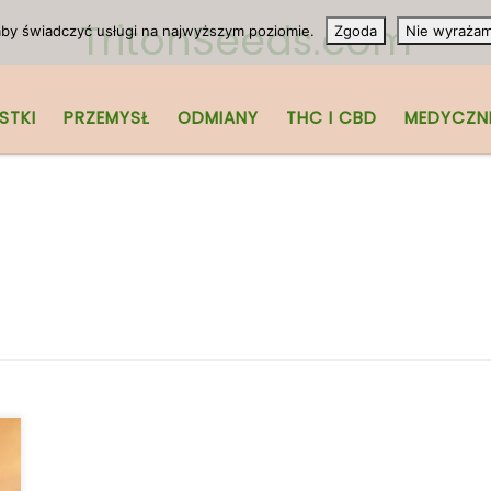
TritonSeeds.com
 aby świadczyć usługi na najwyższym poziomie.
Zgoda
Nie wyraża
STKI
PRZEMYSŁ
ODMIANY
THC I CBD
MEDYCZN