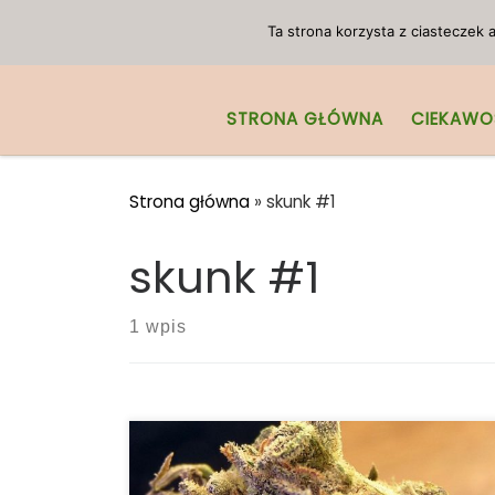
Przejdź do treści
Ta strona korzysta z ciasteczek
STRONA GŁÓWNA
CIEKAWO
Strona główna
»
skunk #1
skunk #1
1 wpis
Ilość THC: 20 procent Ilość CBD: 0.1 procent
Rodowód: Afghani, Mendocino Purps,