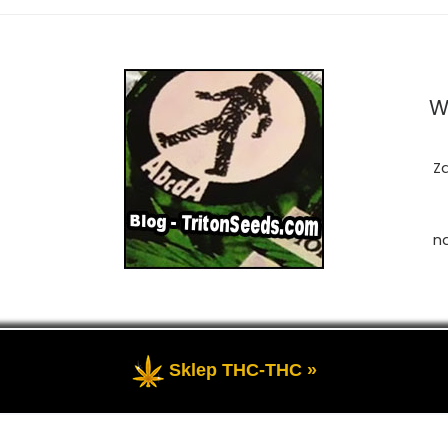
W
Z
n
Sklep THC-THC »
zastrzeżone
- Przedstawia portal-blog o Marihuanie, cannab