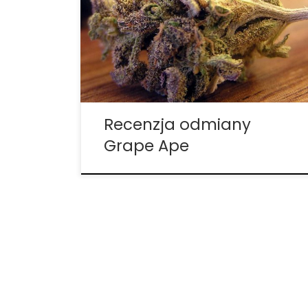
Skunk #1 Grape Ape jest to nagradzana
indica. Posiada ona od 17 do 23 procent
THC, zapewniając tym samym szczęśliwy i
euforyczny haj, który idealnie nadaje się
na […]
Recenzja odmiany
Grape Ape