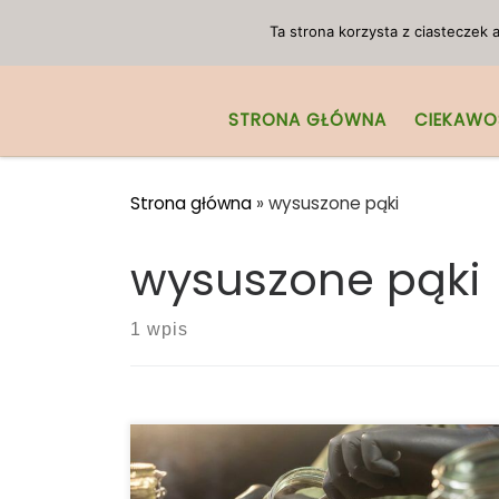
Przejdź do treści
Ta strona korzysta z ciasteczek
STRONA GŁÓWNA
CIEKAWO
Strona główna
»
wysuszone pąki
wysuszone pąki
1 wpis
Twoje zioło wyschło? Konieczni czytaj
dalej! Kilka tygodni temu kupiłeś dużą