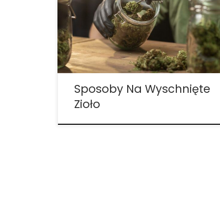
paczkę pąków marihuany i odkładałeś
część na weekend ze znajomymi.
Nadszedł weekend, atmosfera jest
gotowa, a znajomi są podekscytowani, że
mogą zapalić tę marihuanę, o której
mówiłeś, ale w […]
Sposoby Na Wyschnięte
Zioło