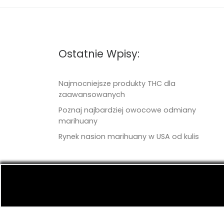
Ostatnie Wpisy:
Najmocniejsze produkty THC dla
zaawansowanych
Poznaj najbardziej owocowe odmiany
marihuany
Rynek nasion marihuany w USA od kulis
© 2026
TritonSeeds.com
– Wszelkie prawa 