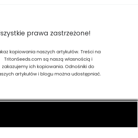
szystkie prawa zastrzeżone!
akaz kopiowania naszych artykułów. Treści na
TritonSeeds.com są naszą własnością i
zakazujemy ich kopiowania. Odnośniki do
aszych artykułów i blogu można udostępniać.
is, konopiach indyjskich, CBD, RSO, THC.