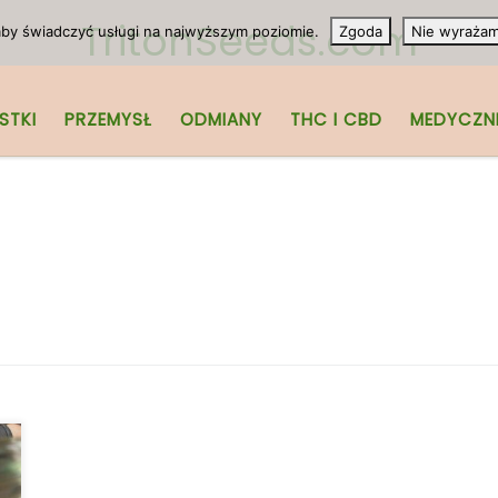
TritonSeeds.com
 aby świadczyć usługi na najwyższym poziomie.
Zgoda
Nie wyraża
STKI
PRZEMYSŁ
ODMIANY
THC I CBD
MEDYCZN