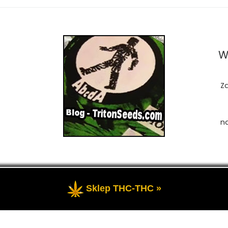
W
Z
n
Sklep THC-THC »
zastrzeżone
- Przedstawia portal-blog o Marihuanie, cannab