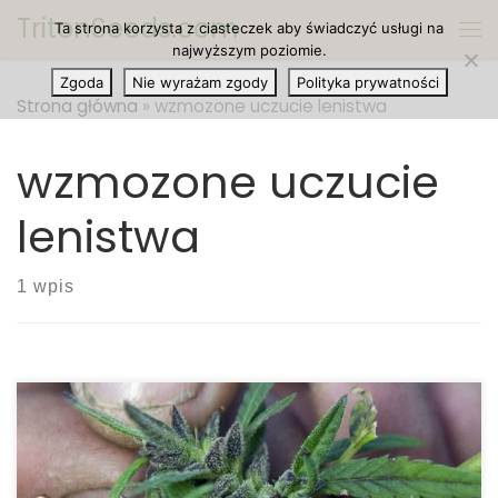
TritonSeeds.com
Ta strona korzysta z ciasteczek aby świadczyć usługi na
Przejdź do treści
Me
najwyższym poziomie.
Zgoda
Nie wyrażam zgody
Polityka prywatności
Strona główna
»
wzmozone uczucie lenistwa
wzmozone uczucie
lenistwa
1 wpis
Dlaczego palenie cannabis sprawia, że czujesz się
zmęczony? Kilka badań, które zostały