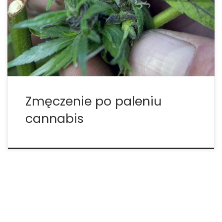
przeprowadzone w tym temacie, wskazuje na
bardziej złożony związek między marihuaną a
uczuciem zmęczenia odczuwanym zaraz po
paleniu. Każdy regularny palacz marihuany ma za
sobą doświadczenia związane z […]
Zmęczenie po paleniu
cannabis