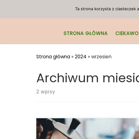
Przejdź do treści
Ta strona korzysta z ciasteczek
STRONA GŁÓWNA
CIEKAWO
Strona główna
»
2024
»
wrzesień
Archiwum miesi
2 wpisy
Stosowanie melatoniny i marihuany razem
jest prawdopodobnie w porządku. Mimo