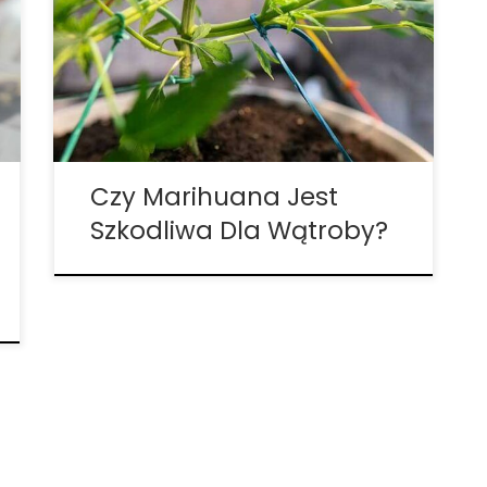
marihuana jest szkodliwa dla wątroby,
ponieważ badania są wciąż na wczesnym
etapie, a te, które istnieją, są dość
sprzeczne. Niektóre badania kliniczne nie
wykazały znaczącej różnicy w
funkcjonowaniu wątroby wśród […]
Czy Marihuana Jest
Szkodliwa Dla Wątroby?