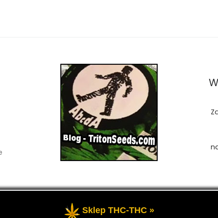
W
Z
n
e
Sklep THC-THC »
zastrzeżone
- Przedstawia portal-blog o Marihuanie, cannab