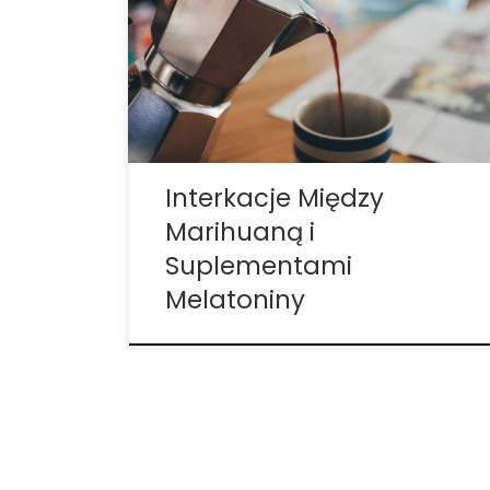
to, ponieważ obie substancje są
stosowane w leczeniu bezsenności i mają
działanie uspokajające, mogą wystąpić
nasilone działania niepożądane, w tym
zawroty głowy, senność, dezorientacja,
trudności z koncentracją, zaburzenia
myślenia i […]
Interkacje Między
Marihuaną i
Suplementami
Melatoniny