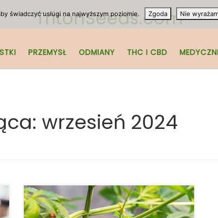
TritonSeeds.com
 aby świadczyć usługi na najwyższym poziomie.
Zgoda
Nie wyraża
STKI
PRZEMYSŁ
ODMIANY
THC I CBD
MEDYCZN
ąca:
wrzesień 2024
Mówiąc najprościej, nie ma jednej
ostatecznej odpowiedzi na pytanie, czy