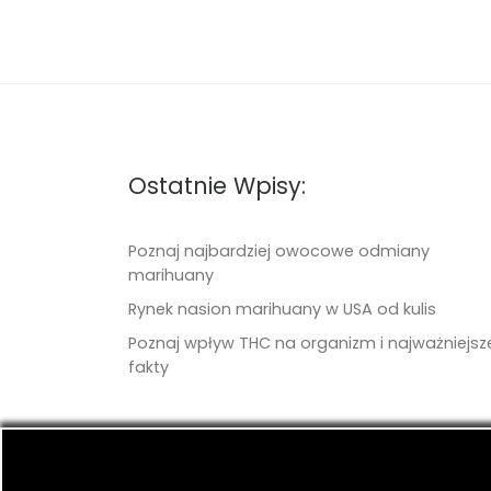
Ostatnie Wpisy:
Poznaj najbardziej owocowe odmiany
marihuany
Rynek nasion marihuany w USA od kulis
Poznaj wpływ THC na organizm i najważniejsz
fakty
© 2026
TritonSeeds.com
– Wszelkie prawa 