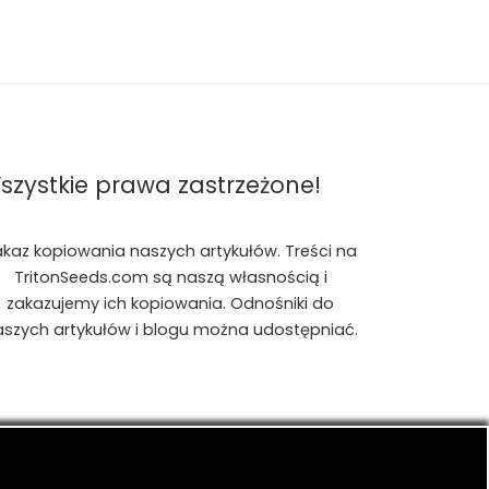
szystkie prawa zastrzeżone!
akaz kopiowania naszych artykułów. Treści na
TritonSeeds.com są naszą własnością i
zakazujemy ich kopiowania. Odnośniki do
aszych artykułów i blogu można udostępniać.
is, konopiach indyjskich, CBD, RSO, THC.