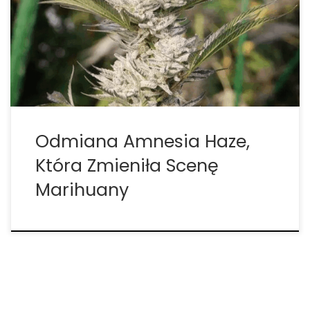
sceny, które w tamtym czasie stanowiły prawdziwą
rewolucję zarówno z punktu widzenia hodowli, jak i
konsumenta końcowego: Super Silver Haze, Original
Haze, Neville’s Haze i […]
Odmiana Amnesia Haze,
Która Zmieniła Scenę
Marihuany