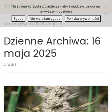
TritonSeeds.com
Ta strona korzysta z ciasteczek aby świadczyć usługi na
Przejdź do treści
Me
najwyższym poziomie.
Zgoda
Nie wyrażam zgody
Polityka prywatności
Strona główna
»
2025
»
maj
»
16
Dzienne Archiwa:
16
maja 2025
1 wpis
Mówiąc o marihuanie Haze, zwykle przychodzi na
myśl kilka nazw, z których wszystkie są klasykami