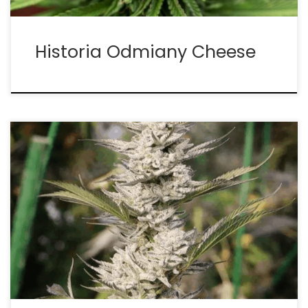
Historia Odmiany Cheese
Mówiąc o marihuanie Haze, zwykle przychodzi na
myśl kilka nazw, z których wszystkie są klasykami
sceny, które w tamtym czasie stanowiły prawdziwą
rewolucję zarówno z punktu widzenia hodowli, jak i
konsumenta końcowego: Super Silver Haze, Original
Haze, Neville’s Haze i […]