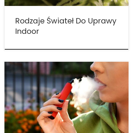
Rodzaje Świateł Do Uprawy
Indoor
Marihuana w kosmosie: Coraz bliższa
rzeczywistość? Pomysł uprawy roślin w przestrzeni
kosmicznej jest prawdopodobnie tak stary, jak
pomysł odwiedzenia tego trudnego środowiska. W
rzeczywistości od początku wyścigu kosmicznego,
w środku zimnej wojny między USA i ZSRR, naukowcy
i inżynierowie mieli […]