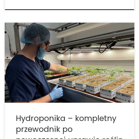
Hydroponika – kompletny przewodnik po
nowoczesnej uprawie roślin bez gleby Hydroponika
– co to jest i dlaczego warto ją wybrać?
Hydroponika to innowacyjna metoda uprawy roślin,
która eliminuje potrzebę używania tradycyjnej gleby.
Zamiast tego wszystkie składniki odżywcze
dostarczane są w […]
Hydroponika – kompletny
przewodnik po