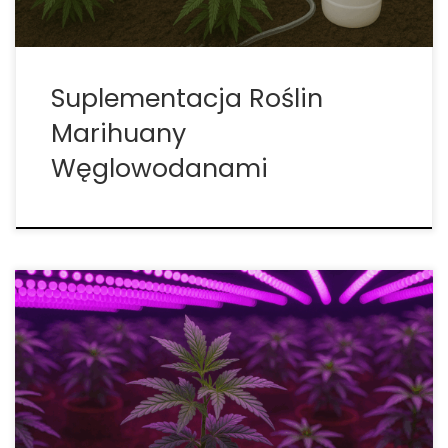
Suplementacja Roślin
Marihuany
Węglowodanami
Składniki odżywcze dla roślin – jak je przechowywać
i mieszać, aby zwiększyć plony Bez składników
odżywczych nie ma zdrowej uprawy. Rośliny,
podobnie jak ludzie, potrzebują odpowiednich
proporcji mikro- i makroelementów, by prawidłowo
rosnąć, kwitnąć i owocować. Umiejętność