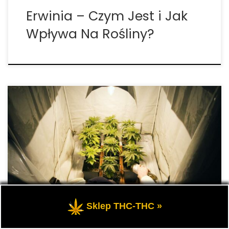
Erwinia – Czym Jest i Jak
Wpływa Na Rośliny?
W scenariuszu żywienia w rolnictwie, gdzie każdy
pierwiastek odgrywa kluczową rolę w życiu roślin,
żelazo jest niezbędnym czynnikiem w rozwoju i
witalności roślin, odgrywając fundamentalną rolę w
procesach tak ważnych jak fotosynteza, tworzenie
chlorofilu czy odporność na stres środowiskowy.
Dziś […]
Sklep THC-THC »