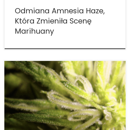
Odmiana Amnesia Haze,
Która Zmieniła Scenę
Marihuany
Rodzaje świateł do uprawy marihuany indoor. Jak
oświetlić naszą przestrzeń do uprawy marihuany?
Decydując się na założenie domowej uprawy
marihuany, należy wziąć pod uwagę wiele
czynników, jeśli chcemy uzyskać najlepsze wyniki,
ale jednym z najważniejszych jest rodzaj światła i
jego […]