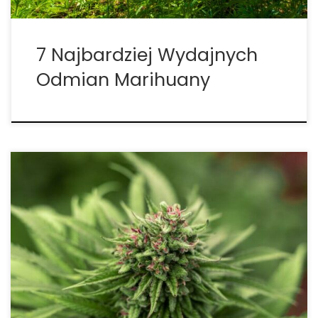
7 Najbardziej Wydajnych
Odmian Marihuany
Odmiana marihuany Cheese jest
niekwestionowaną postacią w świecie konopi. Jej
nazwa pochodzi od charakterystycznego aromatu
starego sera i silnych korzeni kulturowych w Wielkiej
Brytanii. Cheese był przez lata wykorzystywany jako
baza do tworzenia nowych hybryd o unikalnych
cechach. Jego wyjątkowy […]