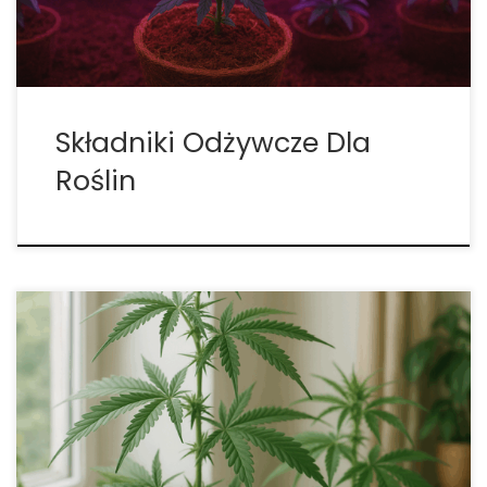
przygotowania roztworów nawozowych […]
Składniki Odżywcze Dla
Roślin
Profesjonalne Żywienie Konopi w Końcowej Fazy
Kwitnienia Ostatni etap kwitnienia konopi to czas, w
którym roślina finalizuje swój cykl życiowy i inwestuje
maksimum energii w dojrzewanie kwiatów.
Zazwyczaj obejmuje on szósty, siódmy i ósmy