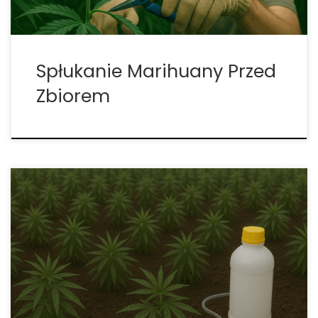
Spłukanie Marihuany Przed
Zbiorem
Suplementacja węglowodanami – sposób na
większe plony i zdrowe uprawy Suplementacja
węglowodanami to strategia coraz chętniej
stosowana przez hodowców i ogrodników, zarówno
w hydroponice, jak i w uprawach glebowych. Cukry
są paliwem, budulcem i regulatorem procesów
metabolicznych roślin. Odpowiednie ich […]