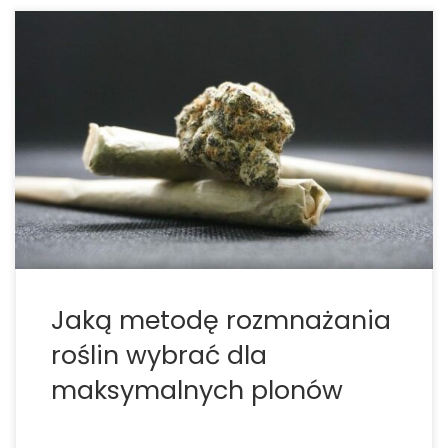
Nasiona czy klony – którą metodę rozmnażania
roślin wybrać dla maksymalnych plonów? Dyskusja
„nasiona czy klony” powraca w każdym ogrodzie –
od amatorskich namiotów uprawowych po
profesjonalne instalacje. Gdy nie masz dostępu do
zdrowych roślin matecznych, naturalnym wyborem
są nasiona. […]
Jaką metodę rozmnażania
roślin wybrać dla
maksymalnych plonów