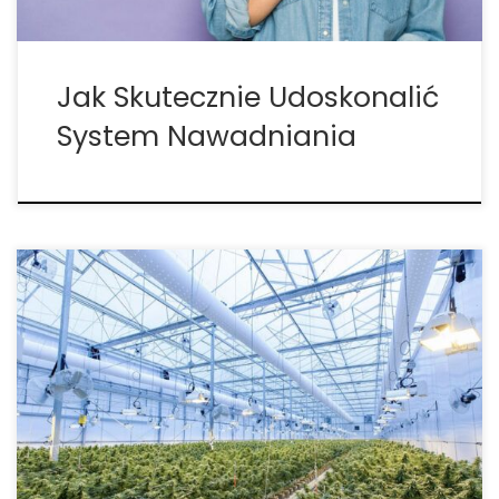
Jak Skutecznie Udoskonalić
System Nawadniania
Strategiczne Podejście do Zdrowia Konopi –
Nowoczesne Metody Ochrony przed Patogenami
Uprawa konopi przemysłowych oraz medycznych
rozwija się w zawrotnym tempie, przyciągając coraz
większe inwestycje i zainteresowanie producentów
z całego świata. Jednak ten szybki rozwój niesie
również ze sobą szereg […]