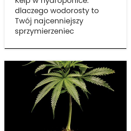
Kelp w hydroponice:
dlaczego wodorosty to
Twój najcenniejszy
sprzymierzeniec
Szara pleśń (Botrytis cinerea) – skuteczne metody
zapobiegania gniciu pąków Szara pleśń, znana
również jako gnicie pąków, to jedna z
najgroźniejszych chorób grzybowych, które mogą
zaatakować Twoje rośliny. Sprawcą jest patogen
Botrytis cinerea, zdolny do błyskawicznego
rozprzestrzeniania się w uprawach […]