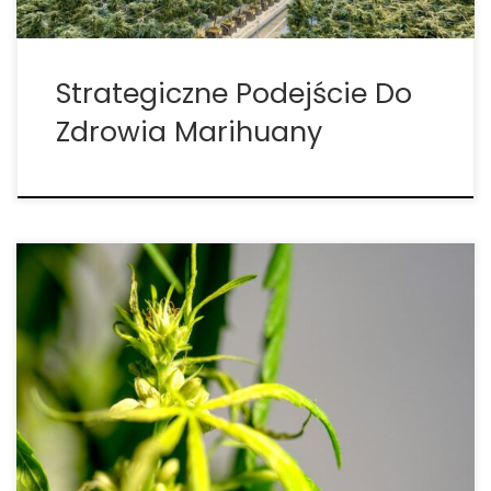
Strategiczne Podejście Do
Zdrowia Marihuany
Rośliny obupłciowe – kompendium wiedzy Rośliny
obupłciowe u konopi: zaawansowane kompendium
wiedzy dla hodowców Wprowadzenie Wyobraź
sobie moment, w którym z dumą zaglądasz do
swojego pomieszczenia uprawowego,
spodziewając się widoku gęstej pokrywy pąków,
które nasycone aromatem i żywicą, wypełniają
przestrzeń […]