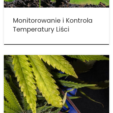
Monitorowanie i Kontrola
Temperatury Liści
Uprawa marihuany przechodzi obecnie głęboką
przemianę. Coraz więcej plantatorów – zarówno ci
prowadzący małe, rzemieślnicze plantacje, jak i
więksi, komercyjni producenci – zaczyna zwracać
się ku praktykom rolnictwa regeneratywnego. To
odpowiedź na wyzwania ekologiczne naszych
czasów, ale także sposób na […]