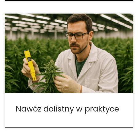
Nawóz dolistny w praktyce – jak maksymalnie
zwiększyć wzrost roślin i plony Jeśli zależy Ci na
zdrowym, szybkim i obfitym wzroście roślin w
systemie hydroponicznym lub klasycznej uprawie,
jednym z najskuteczniejszych rozwiązań jest
nawożenie dolistne. To technika, która pozwala
dostarczyć […]
Nawóz dolistny w praktyce