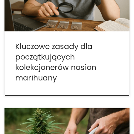
bioróżnorodność, a przy okazji powstaje domowy
bank nasion na kolejne sezony. Dla […]
Kluczowe zasady dla
początkujących
kolekcjonerów nasion
marihuany
Flushing roślin przed zbiorem: kompletny przewodnik
dla maksymalnej jakości, aromatu i czystości plonu