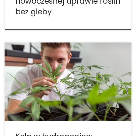
nowoczesnej uprawie roślin
bez gleby
Kelp w hydroponice: dlaczego wodorosty to Twój
najcenniejszy sprzymierzeniec Na dnie Oceanu
Spokojnego przy wybrzeżach Ameryki Północnej
rozciąga się jeden z najbardziej różnorodnych
ekosystemów naszej planety. Choć bywa mylony z
roślinami lądowymi, kelp to w istocie odmiana alg
morskich. Jego […]