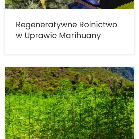
Regeneratywne Rolnictwo
w Uprawie Marihuany
Najbardziej plenne odmiany marihuany –
kompleksowy przewodnik dla wymagających
hodowców W świecie uprawy konopi nie każdy
hodowca szuka tych samych cech. Dla jednych
kluczowy będzie aromat lub profil terpenowy, dla
innych krótki czas kwitnienia czy odporność na
choroby. Ale jest […]