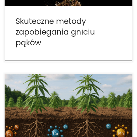
Skuteczne metody
zapobiegania gniciu
pąków
Chelatacja w praktyce: jak utrzymać mikroelementy
dostępne i rośliny w doskonałej kondycji Jeżeli
zależy Ci na równym kolorze liści, stabilnym
wzroście i powtarzalnych plonach, zrozumienie
chelatacji jest obowiązkowe. Chelaty „opiekują się”
jonami metali (Fe, Zn, Mn, Cu, B, Mg), chroniąc […]