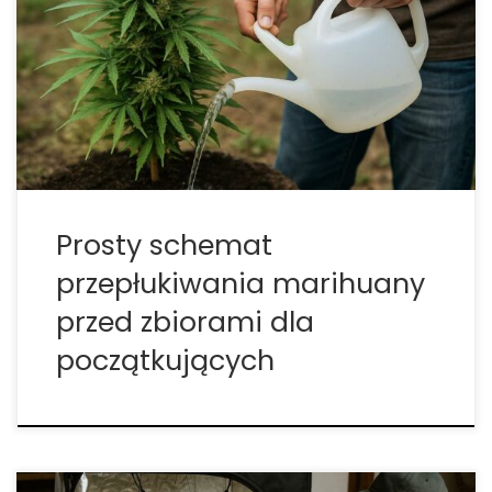
Płukanie roślin w ostatnim etapie uprawy, znane
jako flushing, to proces często niedoceniany,
jednak mający ogromne znaczenie dla smaku,
aromatu i ogólnej jakości końcowego suszu. Choć
wiele […]
Prosty schemat
przepłukiwania marihuany
przed zbiorami dla
początkujących