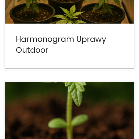
Rośliny korzystają […]
Harmonogram Uprawy
Outdoor
Hydroponika vs. gleba — rozszerzony, unikalny
przewodnik dla legalnych roślin Decyzja o
rozpoczęciu uprawy legalnych roślin w domu,
szklarni lub w farmie wertykalnej szybko prowadzi
do klasycznego pytania: wybrać hydroponikę czy
pozostać przy glebie? Obie metody mają