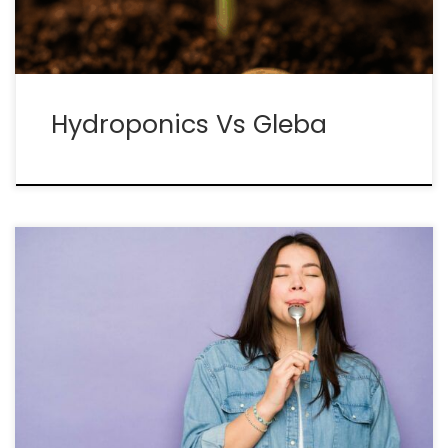
oddanych zwolenników, odmienną […]
Hydroponics Vs Gleba
Jak Skutecznie Udoskonalić System Nawadniania i
Warunki Uprawy Konopi, by Osiągnąć Maksymalną
Jakość i Obfitość Plonów Woda, odpowiednie
oświetlenie oraz dostęp do powietrza – to właśnie
te trzy podstawowe elementy stanowią
fundament, na którym opiera się zdrowy rozwój
każdej rośliny […]