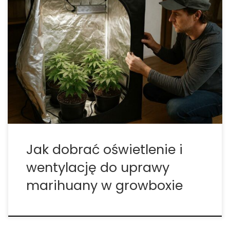
Growbox – nowoczesna uprawa indoor krok po
kroku Growbox to inteligentny system pozwalający
uprawiać rośliny w warunkach domowych,
niezależnie od pory roku i pogody. W namiocie
uprawowym można odtworzyć naturalne warunki
klimatyczne i dzięki temu prowadzić zrównoważoną,
ekologiczną uprawę nawet […]
Jak dobrać oświetlenie i
wentylację do uprawy
marihuany w growboxie