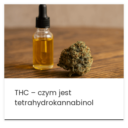
THC – czym jest tetrahydrokannabinol i jak wpływa
na ludzki organizm? THC to skrót od delta-9-
tetrahydrokannabinolu, czyli jednego z
najważniejszych związków chemicznych
występujących w konopiach. To właśnie ten
kannabinoid odpowiada za większość efektów
psychoaktywnych marihuany, ale jego działanie nie
kończy […]
THC – czym jest
tetrahydrokannabinol