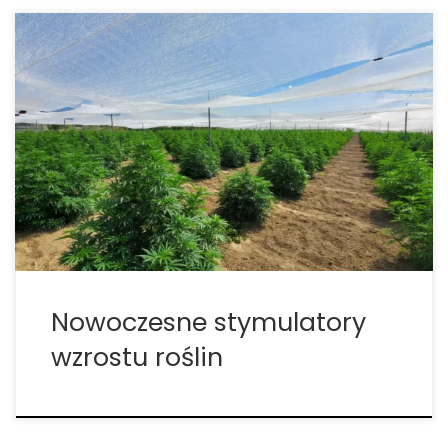
Nowoczesne stymulatory wzrostu roślin – sekrety
biostymulatorów i ich naturalnych składników
Stymulatory wzrostu roślin, zwane również
biostymulatorami, to innowacyjne rozwiązania,
które zmieniają sposób myślenia o uprawie. Ich
głównym zadaniem jest wspieranie naturalnych
procesów biologicznych roślin – od kiełkowania po
[…]
Nowoczesne stymulatory
wzrostu roślin