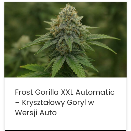
Poznaj szczegółową recenzję odmiany Frost Gorilla
XXL Automatic, dostępnej na stronie sklepu THC-
THC.pl z dokładnymi parametrami: czasem
kwitnienia, plonem, wysokością, zawartością THC i
specyfiką uprawy indoor / outdoor. Opis i recenzja
Frost Gorilla XXL Automatic Frost Gorilla XXL
Automatic to […]
Frost Gorilla XXL Automatic
– Kryształowy Goryl w
Wersji Auto