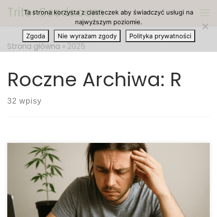
TritonSeeds.com
Ta strona korzysta z ciasteczek aby świadczyć usługi na
Przejdź do treści
Me
najwyższym poziomie.
Zgoda
Nie wyrażam zgody
Polityka prywatności
Strona główna
»
2025
Roczne Archiwa:
R
32 wpisy
Najczęstsze błędy początkujących kolekcjonerów
nasion – praktyczny poradnik dla ogrodników i
pasjonatów roślin Kolekcjonowanie nasion to
niezwykle satysfakcjonujące hobby, w którym
spotykają się ogrodnictwo, ekologia i dbałość o