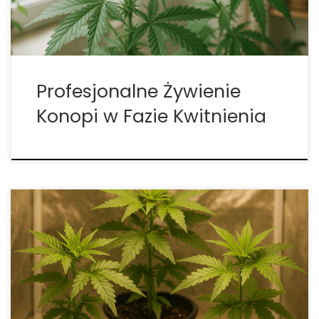
tydzień fazy kwitnienia (z ostatnim tygodniem […]
Profesjonalne Żywienie
Konopi w Fazie Kwitnienia
Kalendarz Uprawy Konopi na Zewnątrz – Jak
Uzyskać Większe i Lepsze Plony Uprawa konopi na
świeżym powietrzu, choć wymaga większej
uważności, oferuje ogromne korzyści, takie jak
niższe koszty utrzymania oraz możliwość uzyskania
bardziej naturalnego i pełnego aromatu plonów.