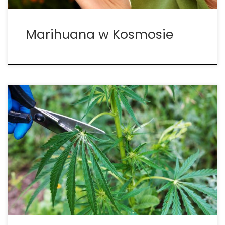
Marihuana w Kosmosie
W rozległym królestwie mikroorganizmów Erwinia
wyłania się jako rodzaj bakterii z rodziny
Erwiniaceae, który przyciągnął uwagę naukowców,
rolników i biotechnologów. Chociaż niektóre
szczepy Erwinia zostały uznane za patogenne dla
roślin, inne okazały się sprzymierzeńcami w
produkcji przemysłowej i badaniach naukowych, […]