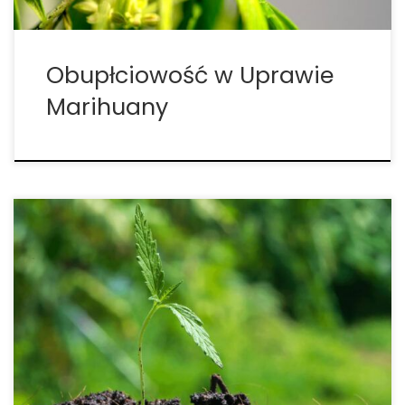
Obupłciowość w Uprawie
Marihuany
Monitorowanie i precyzyjne kontrolowanie
temperatury liści marihuany — absolutna
podstawa zdrowej i efektownej uprawy Choć wielu
hodowców inwestuje w zaawansowane systemy
klimatyczne — wentylację, klimatyzację, nawilżacze
czy osuszacze — to często zapominają, że
najważniejsze procesy zachodzą nie w całym
pomieszczeniu, […]