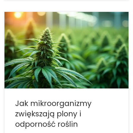
Pożyteczne bakterie w hydroponice – jak
mikroorganizmy zwiększają plony i odporność roślin
Hydroponika to jedna z najnowocześniejszych i
najbardziej efektywnych metod uprawy roślin. Dzięki
niej można uzyskać rekordowe plony przy
minimalnym zużyciu wody i nawozów, a także
maksymalnie kontrolować warunki […]
Jak mikroorganizmy
zwiększają plony i
odporność roślin