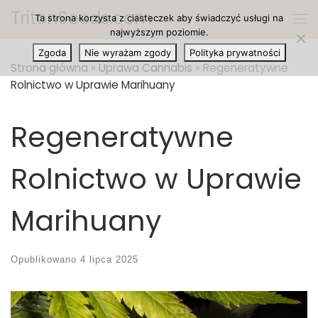
TritonSeeds.com
Ta strona korzysta z ciasteczek aby świadczyć usługi na
Przejdź do treści
Me
najwyższym poziomie.
Zgoda
Nie wyrażam zgody
Polityka prywatności
Strona główna
»
Uprawa Cannabis
»
Regeneratywne
Rolnictwo w Uprawie Marihuany
Regeneratywne
Rolnictwo w Uprawie
Marihuany
Opublikowano
4 lipca 2025