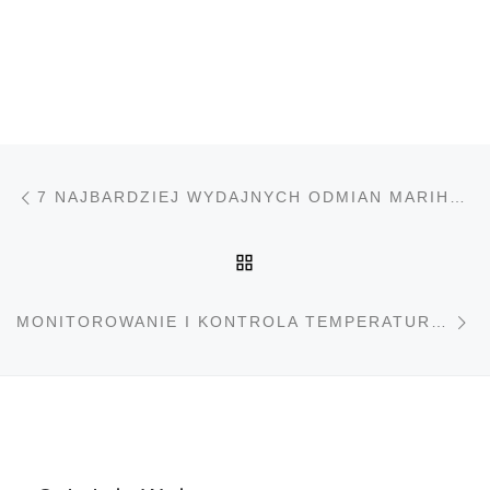
Nawigacja wpisu
Poprzedni wpis
7 NAJBARDZIEJ WYDAJNYCH ODMIAN MARIHUANY
POWRÓT DO LISTY PO
N
MONITOROWANIE I KONTROLA TEMPERATURY LIŚCI