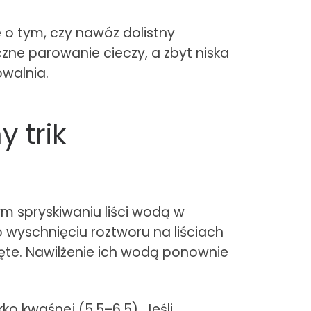
o tym, czy nawóz dolistny
ne parowanie cieczy, a zbyt niska
owalnia.
 trik
m spryskiwaniu liści wodą w
 wyschnięciu roztworu na liściach
ęte. Nawilżenie ich wodą ponownie
ko kwaśnej (5,5–6,5). Jeśli