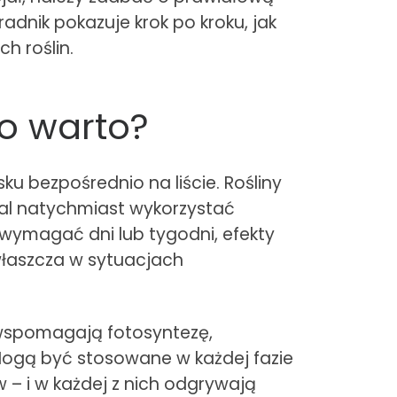
adnik pokazuje krok po kroku, jak
h roślin.
go warto?
u bezpośrednio na liście. Rośliny
mal natychmiast wykorzystać
wymagać dni lub tygodni, efekty
zwłaszcza w sytuacjach
 wspomagają fotosyntezę,
 Mogą być stosowane w każdej fazie
w – i w każdej z nich odgrywają