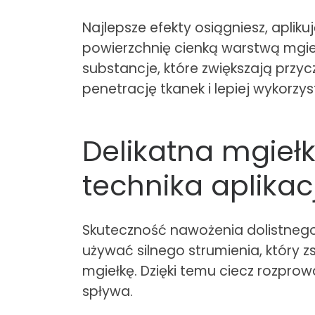
Najlepsze efekty osiągniesz, apliku
powierzchnię cienką warstwą mgieł
substancje, które zwiększają przyc
penetrację tkanek i lepiej wykorzyst
Delikatna mgiełk
technika aplikacj
Skuteczność nawożenia dolistnego z
używać silnego strumienia, który zs
mgiełkę. Dzięki temu ciecz rozprow
spływa.