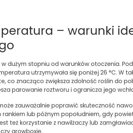
peratura – warunki id
ego
ży w dużym stopniu od warunków otoczenia. Po
temperatura utrzymywała się poniżej 26 °C. W 
e, co znacząco zwiększa zdolność roślin do po
esza parowanie roztworu i ogranicza jego wchła
% może zauważalnie poprawić skuteczność nawoż
rankiem lub późnym popołudniem, gdy powietrze
jest też korzystanie z nawilżaczy lub zamgławia
 czy growboxie.