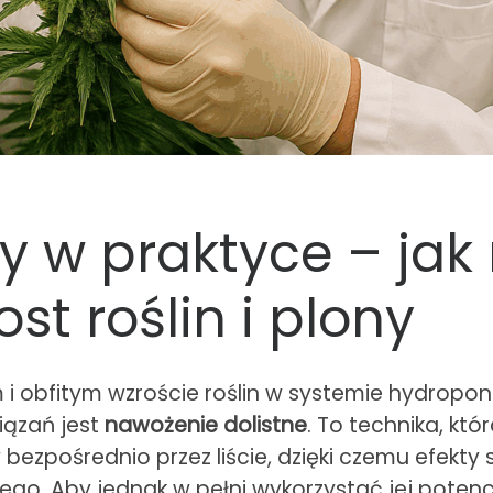
ny w praktyce – ja
st roślin i plony
m i obfitym wzroście roślin w systemie hydropon
iązań jest
nawożenie dolistne
. To technika, kt
ezpośrednio przez liście, dzięki czemu efekty 
go. Aby jednak w pełni wykorzystać jej potenc