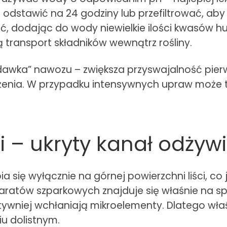
ą odstawić na 24 godziny lub przefiltrować, ab
ać, dodając do wody niewielkie ilości kwasów 
 transport składników wewnątrz rośliny.
a dawka” nawozu – zwiększa przyswajalność pier
ożenia. W przypadku intensywnych upraw może 
ci – ukryty kanał odżyw
 się wyłącznie na górnej powierzchni liści, co
tów szparkowych znajduje się właśnie na spodni
ktywniej wchłaniają mikroelementy. Dlatego wł
u dolistnym.