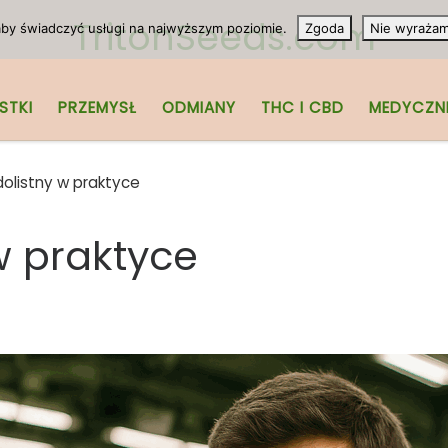
TritonSeeds.com
 aby świadczyć usługi na najwyższym poziomie.
Zgoda
Nie wyraża
STKI
PRZEMYSŁ
ODMIANY
THC I CBD
MEDYCZN
olistny w praktyce
w praktyce