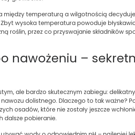
a między temperaturą a wilgotnością decyduje 
. Zbyt wysoka temperatura powoduje błyskawicz
ą roślin, przez co przyswajanie składników sp
po nawożeniu – sekretny
tym, ale bardzo skutecznym zabiegu: delikatny
nawozu dolistnego. Dlaczego to tak ważne? Po
ych osadów, które nie zostały jeszcze wchłoni
h dalsze pobieranie.
eży używać wody o odpowiednim pH – najlepiej lek