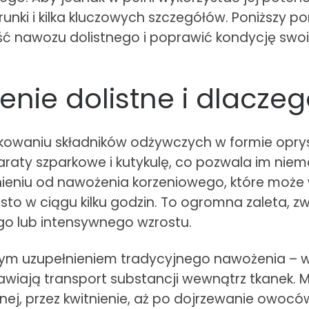
nki i kilka kluczowych szczegółów. Poniższy por
 nawozu dolistnego i poprawić kondycję swoic
enie dolistne i dlacze
kowaniu składników odżywczych w formie oprysk
araty szparkowe i kutykulę, co pozwala im nie
ieniu od nawożenia korzeniowego, które może 
często w ciągu kilku godzin. To ogromna zaleta, 
o lub intensywnego wzrostu.
ałym uzupełnieniem tradycyjnego nawożenia –
rawiają transport substancji wewnątrz tkanek.
nej, przez kwitnienie, aż po dojrzewanie owocó