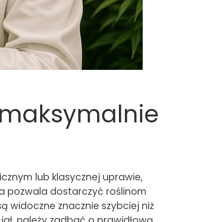
k maksymalnie
icznym lub klasycznej uprawie,
óra pozwala dostarczyć roślinom
są widoczne znacznie szybciej niż
jał, należy zadbać o prawidłową