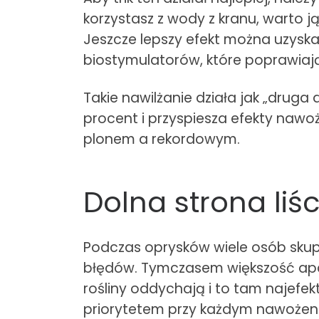
korzystasz z wody z kranu, warto j
Jeszcze lepszy efekt można uzysk
biostymulatorów, które poprawiają
Takie nawilżanie działa jak „drug
procent i przyspiesza efekty naw
plonem a rekordowym.
Dolna strona liś
Podczas oprysków wiele osób skupia
błędów. Tymczasem większość apara
rośliny oddychają i to tam najefe
priorytetem przy każdym nawożeni