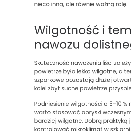
nieco inną, ale równie ważną rolę.
Wilgotność i tem
nawozu dolistn
Skuteczność nawożenia liści zale
powietrze było lekko wilgotne, a 
szparkowe pozostają dłużej otwart
kolei zbyt suche powietrze przyspi
Podniesienie wilgotności o 5–10 
warto stosować opryski wczesnym 
bardziej wilgotne. Dobrą praktyką 
kontrolować mikroklimat w szklarni