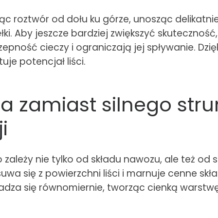
jąc roztwór od dołu ku górze, unosząc delikatnie
ki. Aby jeszcze bardziej zwiększyć skutecznoś
zepność cieczy i ograniczają jej spływanie. Dz
uje potencjał liści.
a zamiast silnego str
i
ależy nie tylko od składu nawozu, ale też od s
uwa się z powierzchni liści i marnuje cenne skła
adza się równomiernie, tworząc cienką warstwę, 