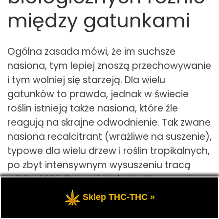
między gatunkami
Ogólna zasada mówi, że im suchsze
nasiona, tym lepiej znoszą przechowywanie
i tym wolniej się starzeją. Dla wielu
gatunków to prawda, jednak w świecie
roślin istnieją także nasiona, które źle
reagują na skrajne odwodnienie. Tak zwane
nasiona recalcitrant (wrażliwe na suszenie),
typowe dla wielu drzew i roślin tropikalnych,
po zbyt intensywnym wysuszeniu tracą
zdolność kiełkowania. Ich struktury
wewnętrzne ulegają nieodwracalnym
Sklep THC-THC »
uszkodzeniom, mimo że zewnętrznie mogą