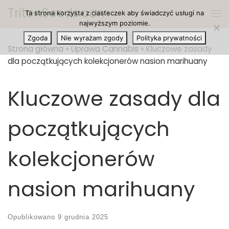
TritonSeeds.com
Ta strona korzysta z ciasteczek aby świadczyć usługi na
Przejdź do treści
Me
najwyższym poziomie.
Zgoda
Nie wyrażam zgody
Polityka prywatności
Strona główna
»
Uprawa Cannabis
»
Kluczowe zasady
dla początkujących kolekcjonerów nasion marihuany
Kluczowe zasady dla
początkujących
kolekcjonerów
nasion marihuany
Opublikowano
9 grudnia 2025