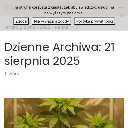
TritonSeeds.com
Ta strona korzysta z ciasteczek aby świadczyć usługi na
Przejdź do treści
Me
najwyższym poziomie.
Zgoda
Nie wyrażam zgody
Polityka prywatności
Strona główna
»
2025
»
sierpień
»
21
Dzienne Archiwa:
21
sierpnia 2025
1 wpis
Kalendarz Uprawy Konopi na Zewnątrz – Jak
Uzyskać Większe i Lepsze Plony Uprawa konopi na