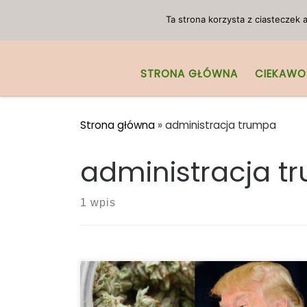
Przejdź do treści
Ta strona korzysta z ciasteczek
STRONA GŁÓWNA
CIEKAWO
Strona główna
»
administracja trumpa
administracja t
1 wpis
W rozmowie z Billem O’Reilly’em, Trump
stwierdził, że mocno wspiera medyczną