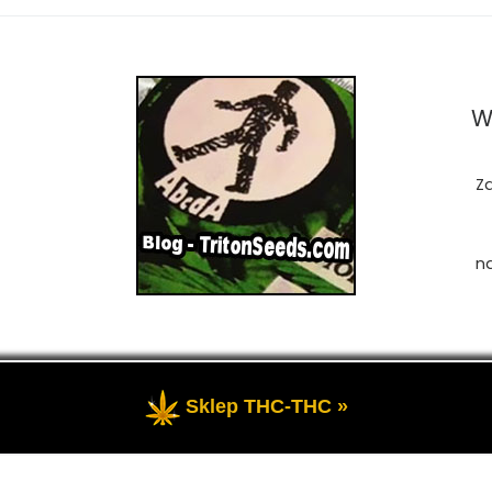
W
Z
n
Sklep THC-THC »
zastrzeżone
- Przedstawia portal-blog o Marihuanie, cannab