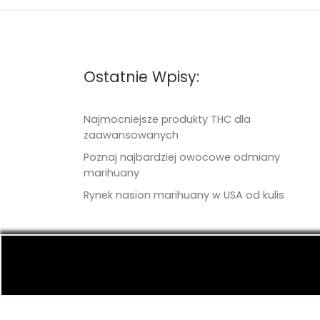
Ostatnie Wpisy:
Najmocniejsze produkty THC dla
zaawansowanych
Poznaj najbardziej owocowe odmiany
marihuany
Rynek nasion marihuany w USA od kulis
© 2026
TritonSeeds.com
– Wszelkie prawa 