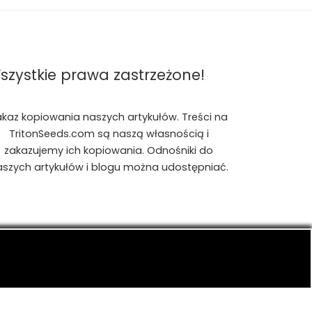
szystkie prawa zastrzeżone!
akaz kopiowania naszych artykułów. Treści na
TritonSeeds.com są naszą własnością i
zakazujemy ich kopiowania. Odnośniki do
aszych artykułów i blogu można udostępniać.
is, konopiach indyjskich, CBD, RSO, THC.