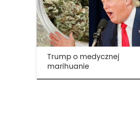
marihuanę: „W 100 procentach wspieram
medyczną marihuanę.” Jako poparcie dla
swojego stanowiska dodał również: „Znam
ludzi, którzy mają poważne problemy i
medyczna marihuana naprawdę im
pomaga.” Jeśli chodzi o […]
Trump o medycznej
marihuanie