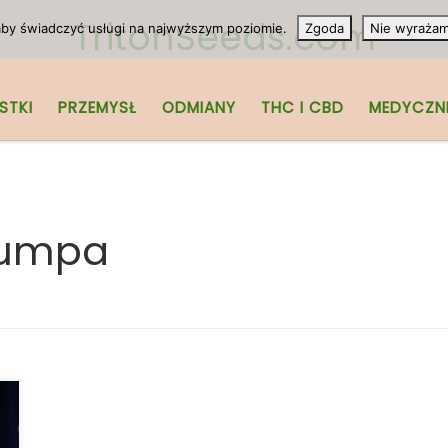
TritonSeeds.com
 aby świadczyć usługi na najwyższym poziomie.
Zgoda
Nie wyraża
STKI
PRZEMYSŁ
ODMIANY
THC I CBD
MEDYCZN
rumpa