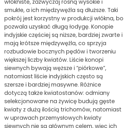
włókniste, zazwyczaj rosną wysokie i
smukłe, a ich międzywęźla są dłuższe. Taki
pokrój jest korzystny w produkcji włókna, bo
pozwala uzyskać długą łodygę. Konopie
indyjskie częściej są niższe, bardziej zwarte i
mają krótsze międzywęźla, co sprzyja
rozbudowie bocznych pędów i tworzeniu
większej liczby kwiatów. Liście konopi
siewnych bywają węższe i “piórkowe”,
natomiast liście indyjskich często są
szersze i bardziej masywne. Różnice
dotyczą także kwiatostanów: odmiany
selekcjonowane na żywicę budują gęste
kwiaty z dużą ilością trichomów, natomiast
w uprawach przemysłowych kwiaty
siewnych nie są głównym celem, więc ich