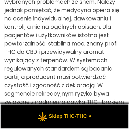
wybranych problemach ze snem. Należy
jednak pamiętać, że medycyna opiera się
na ocenie indywidualnej, dawkowaniu i
kontroli, a nie na ogólnych opisach. Dla
pacjentów i użytkowników istotna jest
powtarzalność: stabilna moc, znany profil
THC do CBD i przewidywalny aromat
wynikający z terpenów. W systemach
regulowanych standardem są badania
partii, a producent musi potwierdzać
czystość i zgodność z deklaracją. W
segmencie rekreacyjnym ryzyko bywa
związane z nadmierną dawką THC i brakiem
świadomości, dlatego edukacja i
Sklep THC-THC »
odpowiedzialność są kluczowe.