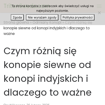
TritonSeeds.com
Ta strona korzysta z ciasteczek aby świadczyć usługi na
Przejdź do treści
Me
najwyższym poziomie.
Zgoda
Nie wyrażam zgody
Polityka prywatności
Strona główna
»
Odmiany Konopi
»
Czym różnią się
konopie siewne od konopi indyjskich i dlaczego to
ważne
Czym różnią się
konopie siewne od
konopi indyjskich i
dlaczego to ważne