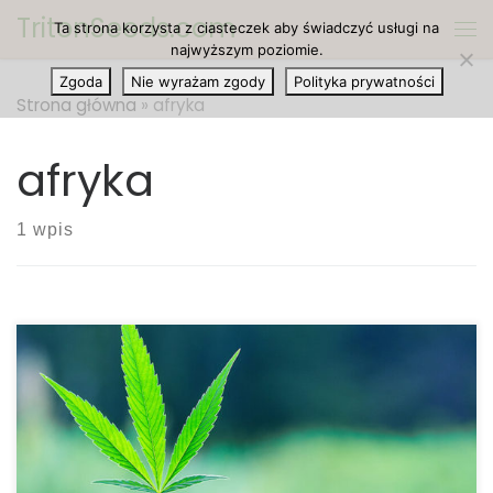
TritonSeeds.com
Ta strona korzysta z ciasteczek aby świadczyć usługi na
Przejdź do treści
Me
najwyższym poziomie.
Zgoda
Nie wyrażam zgody
Polityka prywatności
Strona główna
»
afryka
afryka
1 wpis
Produkcja i stosowanie marihuany jest nielegalne w
dużej części Afryki, która pomimo zakazu ustępuje
tylko Amerykanom pod względem produkcji oraz
konsumpcji. Maleńki naród Lesotho jest jedynym