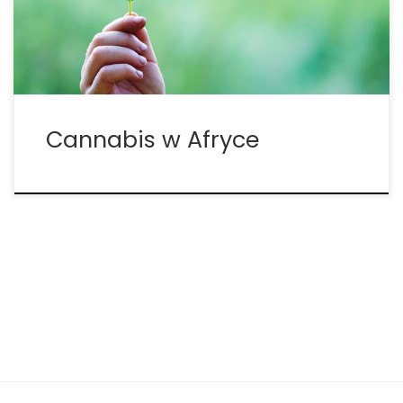
krajem w Afryce, który wydaje licencje na uprawę
konopi. Raporty pokazują, że duża część […]
Cannabis w Afryce