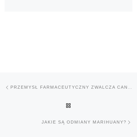
Nawigacja wpisu
Poprzedni wpis
PRZEMYSŁ FARMACEUTYCZNY ZWALCZA CANNABIS
POWRÓT DO LISTY PO
N
JAKIE SĄ ODMIANY MARIHUANY?