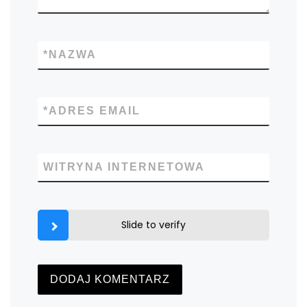
*
NAZWA
*
ADRES EMAIL
WITRYNA INTERNETOWA
Slide to verify