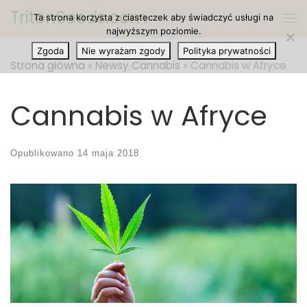
TritonSeeds.com
Ta strona korzysta z ciasteczek aby świadczyć usługi na
Przejdź do treści
Me
najwyższym poziomie.
Zgoda
Nie wyrażam zgody
Polityka prywatności
Strona główna
»
Newsy Cannabis
»
Cannabis w Afryce
Cannabis w Afryce
Opublikowano
14 maja 2018