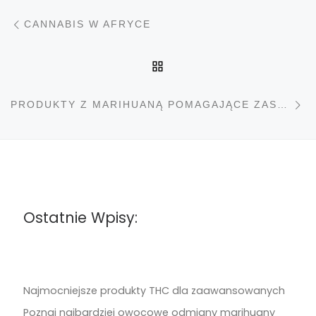
Nawigacja wpisu
Poprzedni wpis
CANNABIS W AFRYCE
POWRÓT DO LISTY PO
N
PRODUKTY Z MARIHUANĄ POMAGAJĄCE ZASNĄĆ
Ostatnie Wpisy:
Najmocniejsze produkty THC dla zaawansowanych
Poznaj najbardziej owocowe odmiany marihuany