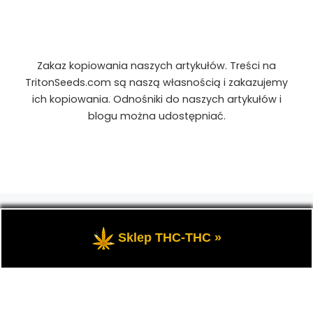
Zakaz kopiowania naszych artykułów. Treści na
TritonSeeds.com są naszą własnością i zakazujemy
ich kopiowania. Odnośniki do naszych artykułów i
blogu można udostępniać.
© 2026
TritonSeeds.com
– Wszelkie prawa
zastrzeżone
- Przedstawia portal-blog o Marihuanie,
Sklep THC-THC »
cannabis, konopiach indyjskich, CBD, RSO, THC.