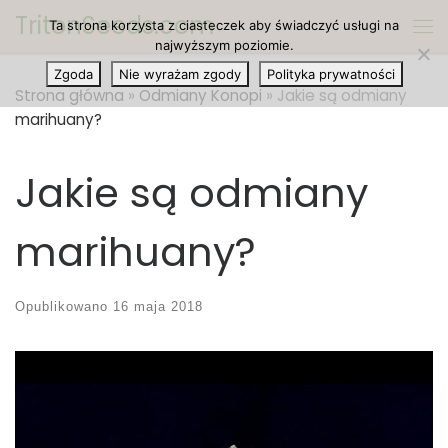
TritonSeeds.com
Ta strona korzysta z ciasteczek aby świadczyć usługi na
Przejdź do treści
Me
najwyższym poziomie.
Zgoda
Nie wyrażam zgody
Polityka prywatności
Strona główna
»
Odmiany Konopi
»
Jakie są odmiany
marihuany?
Jakie są odmiany
marihuany?
Opublikowano
16 maja 2018