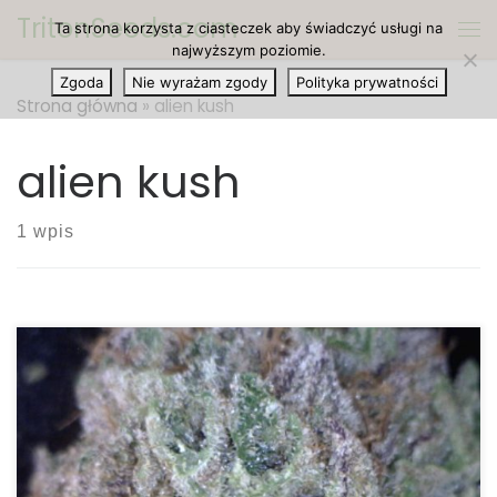
TritonSeeds.com
Ta strona korzysta z ciasteczek aby świadczyć usługi na
Przejdź do treści
Me
najwyższym poziomie.
Zgoda
Nie wyrażam zgody
Polityka prywatności
Strona główna
»
alien kush
alien kush
1 wpis
Mamy Dla Was Recenzję Ciekawej Odmiany Konopi
Indyjskiej o Fenomenalnej Nazwie Tahoe Alien Ilość
THC: 24 procent, Ilość CBD: 4 procent, Rodowód:
Tahoe OG Kush, Alien Kush. Tahoe Alien to urocza,