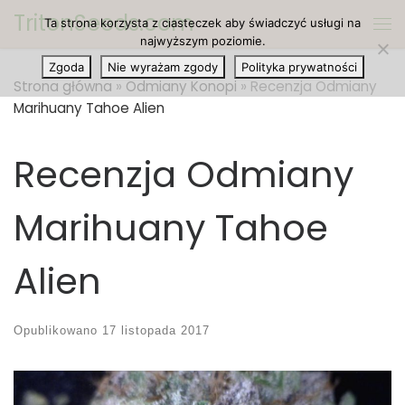
TritonSeeds.com
Ta strona korzysta z ciasteczek aby świadczyć usługi na
Przejdź do treści
Me
najwyższym poziomie.
Zgoda
Nie wyrażam zgody
Polityka prywatności
Strona główna
»
Odmiany Konopi
»
Recenzja Odmiany
Marihuany Tahoe Alien
Recenzja Odmiany
Marihuany Tahoe
Alien
Opublikowano
17 listopada 2017