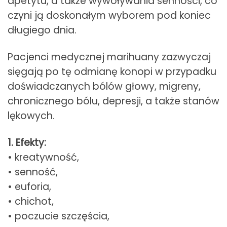
apetytu, a także wywoływania senności, co
czyni ją doskonałym wyborem pod koniec
długiego dnia.
Pacjenci medycznej marihuany zazwyczaj
sięgają po tę odmianę konopi w przypadku
doświadczanych bólów głowy, migreny,
chronicznego bólu, depresji, a także stanów
lękowych.
1. Efekty:
• kreatywność,
• senność,
• euforia,
• chichot,
• poczucie szczęścia,