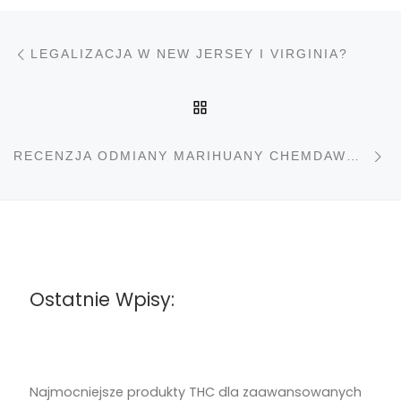
Nawigacja wpisu
Poprzedni wpis
LEGALIZACJA W NEW JERSEY I VIRGINIA?
POWRÓT DO LISTY PO
N
RECENZJA ODMIANY MARIHUANY CHEMDAWG 4
Ostatnie Wpisy:
Najmocniejsze produkty THC dla zaawansowanych