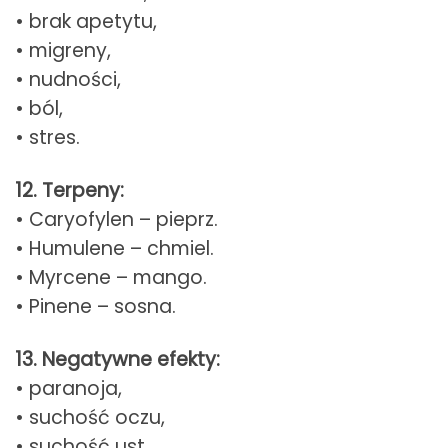
• brak apetytu,
• migreny,
• nudności,
• ból,
• stres.
12. Terpeny:
• Caryofylen – pieprz.
• Humulene – chmiel.
• Myrcene – mango.
• Pinene – sosna.
13. Negatywne efekty:
• paranoja,
• suchość oczu,
• suchość ust.