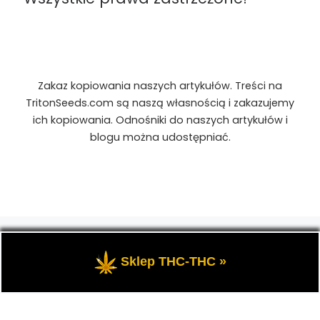
Zakaz kopiowania naszych artykułów. Treści na
TritonSeeds.com są naszą własnością i zakazujemy
ich kopiowania. Odnośniki do naszych artykułów i
blogu można udostępniać.
© 2026
TritonSeeds.com
– Wszelkie prawa
zastrzeżone
- Przedstawia portal-blog o Marihuanie,
Sklep THC-THC »
cannabis, konopiach indyjskich, CBD, RSO, THC.