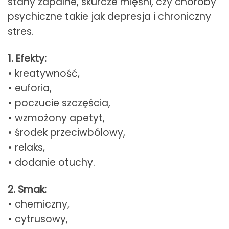
stany zapalne, skurcze mięśni, czy choroby
psychiczne takie jak depresja i chroniczny
stres.
1. Efekty:
• kreatywność,
• euforia,
• poczucie szczęścia,
• wzmożony apetyt,
• środek przeciwbólowy,
• relaks,
• dodanie otuchy.
2. Smak:
• chemiczny,
• cytrusowy,