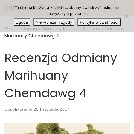
TritonSeeds.com
Ta strona korzysta z ciasteczek aby świadczyć usługi na
Przejdź do treści
Me
najwyższym poziomie.
Zgoda
Nie wyrażam zgody
Polityka prywatności
Strona główna
»
Odmiany Konopi
»
Recenzja Odmiany
Marihuany Chemdawg 4
Recenzja Odmiany
Marihuany
Chemdawg 4
Opublikowano
20 listopada 2017