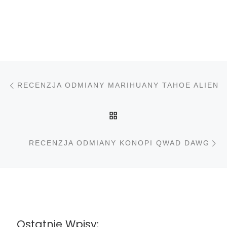
Nawigacja wpisu
Poprzedni wpis
RECENZJA ODMIANY MARIHUANY TAHOE ALIEN
POWRÓT DO LISTY PO
N
RECENZJA ODMIANY KONOPI QWAD DAWG
Ostatnie Wpisy: