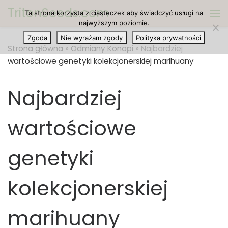
TritonSeeds.com
Ta strona korzysta z ciasteczek aby świadczyć usługi na
Przejdź do treści
Me
najwyższym poziomie.
Zgoda
Nie wyrażam zgody
Polityka prywatności
Strona główna
»
Odmiany Konopi
»
Najbardziej
wartościowe genetyki kolekcjonerskiej marihuany
Najbardziej
wartościowe
genetyki
kolekcjonerskiej
marihuany