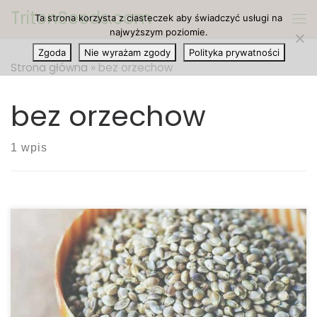
TritonSeeds.com
Ta strona korzysta z ciasteczek aby świadczyć usługi na
Przejdź do treści
Me
najwyższym poziomie.
Zgoda
Nie wyrażam zgody
Polityka prywatności
Strona główna
»
bez orzechow
bez orzechow
1 wpis
Konopie są obecnie dostępne w wielu jadalnych
formach, wszystkie pochodzą z łuskanych nasion
konopi i pod taką właśnie postacią można je
najłatwiej znaleźć. Można je oczywiście je