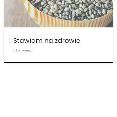
konsumować w tej formie (i taką właśnie formę my
preferujemy), ale także często […]
Stawiam na zdrowie
1 komentarz