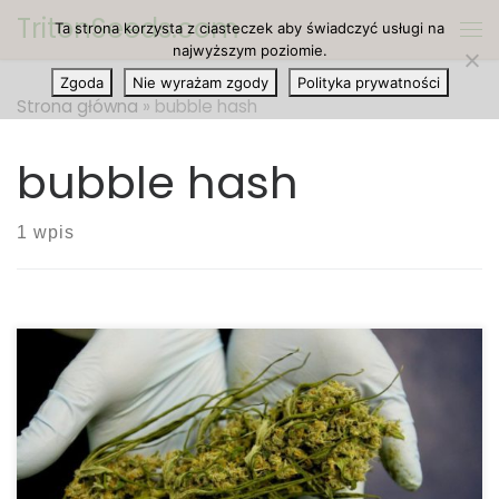
TritonSeeds.com
Ta strona korzysta z ciasteczek aby świadczyć usługi na
Przejdź do treści
Me
najwyższym poziomie.
Zgoda
Nie wyrażam zgody
Polityka prywatności
Strona główna
»
bubble hash
bubble hash
1 wpis
Wytwarzanie haszyszu przy użyciu suchego lodu
(znanego również jako bubble hash) jest jedną z
najczęstszych metod przygotowywania haszyszu,
ponieważ jako ostateczny rezultat dostajesz
najczystszą formę żywicy. Metoda: Potrzebujesz