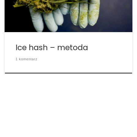
wiadra, suchego lodu, woreczków bąbelkowych
(woreczki z drobną siatką na spodzie) i […]
Ice hash – metoda
1 komentarz