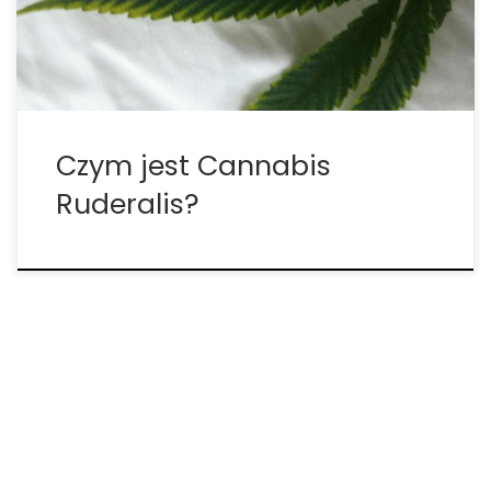
w których niegdyś kwitła konopia.Podgatunek ten
jest najbardziej rozpowszechniony […]
Czym jest Cannabis
Ruderalis?