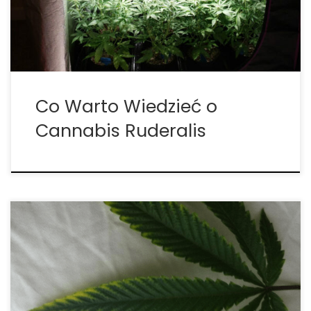
nie zna ruderalis – pozornie rzadki, subtelny, ale
rodzaj konopi, który zmienił sposób, w jaki […]
Co Warto Wiedzieć o
Cannabis Ruderalis
Mimo, że prawdopodobnie znasz podgatunki
marihuany sativa i indica, czy wiesz, że istnieje
jeszcze jeden istotny zwany ruderalis? Cannabis
Ruderalis, stosunkowo powszechny trzeci członek
rodziny cannabis, zwykle rośnie dziko w regionach,