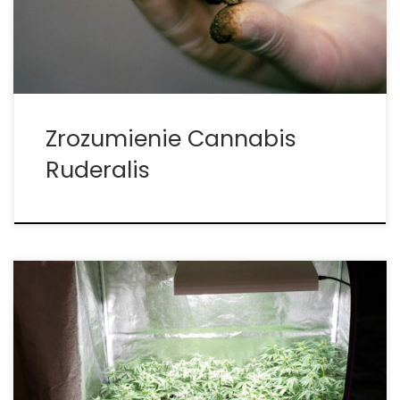
wysokiej zawartości kannabidiolu (CBD) i stałej
rotacji w […]
Zrozumienie Cannabis
Ruderalis
Zanim ktokolwiek zacznie mówić o nasionach
marihuany ruderalis, konieczne jest poznanie
subtelnej historii tej odmiany konopi. Wiele osób,
które od długiego czasu używają marihuany, nadal