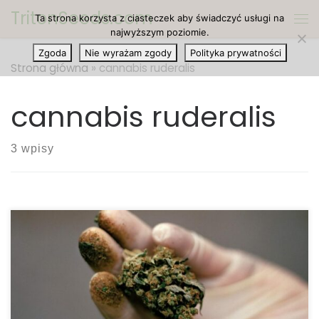
TritonSeeds.com
Ta strona korzysta z ciasteczek aby świadczyć usługi na
Przejdź do treści
Me
najwyższym poziomie.
Zgoda
Nie wyrażam zgody
Polityka prywatności
Strona główna
»
cannabis ruderalis
cannabis ruderalis
3 wpisy
Dziś omawiamy Cannabis Ruderalis, trzecią
odmianę rośliny konopi. Często konopie indyjskie
ruderalis zajmują tylne miejsce w typowej rozmowie
o konopiach indyjskich w stosunku do bardziej
popularnych odmian indica i sativa. Jednak dzięki