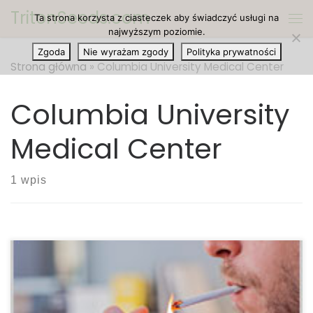
TritonSeeds.com
Ta strona korzysta z ciasteczek aby świadczyć usługi na
Przejdź do treści
Me
najwyższym poziomie.
Zgoda
Nie wyrażam zgody
Polityka prywatności
Strona główna
»
Columbia University Medical Center
Columbia University
Medical Center
1 wpis
Palenie oraz waporyzowanie cannabis wpływa na
wrażliwość badanych w kwestii bólu, jak donosi