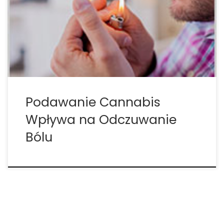
raport Drug and Alcohol Dependence. Badacze z
Columbia University Medical Center w Nowym Jorku
oceniali skutki marihuany porównując ją z placebo
na modelu ludzkim z bólem indukowanym […]
Podawanie Cannabis
Wpływa na Odczuwanie
Bólu