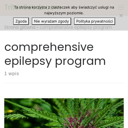
TritonSeeds.com
Ta strona korzysta z ciasteczek aby świadczyć usługi na
Przejdź do treści
Me
najwyższym poziomie.
Zgoda
Nie wyrażam zgody
Polityka prywatności
Strona główna
»
comprehensive epilepsy program
comprehensive
epilepsy program
1 wpis
W jednym ze znaczących badań stwierdzono, że
epizody epileptyczne i napady padaczkowe za