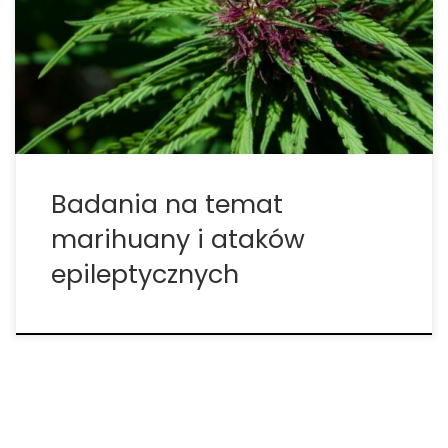
pomocą marihuany są w stanie obniżyć się o 98
procent. Rodzaj marihuany wykorzystywanej w
badaniu to odmiana o wysokim stężeniu
kannabidiolu. W świetle tego wszystkiego,
Comprehensive Epilepsy […]
Badania na temat
marihuany i ataków
epileptycznych