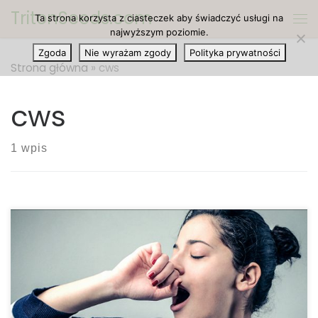
TritonSeeds.com
Ta strona korzysta z ciasteczek aby świadczyć usługi na
Przejdź do treści
Me
najwyższym poziomie.
Zgoda
Nie wyrażam zgody
Polityka prywatności
Strona główna
»
cws
cws
1 wpis
Zespół odstawienia cannabis: jak złagodzić objawy
Gdy Martavis Bryant przestał regularnie stosować
cannabis, w celu przejścia testów narkotykowych
(NFL), napotkał na niespodziewane wyzwanie.
Bezsenność nie dawała mu w nocy spać. „Byłem