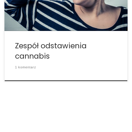
sfrustrowany:, powiedział Bryant. „Krzyknąłem,
'Dlaczego do cholery nie mogę […]
Zespół odstawienia
cannabis
1 komentarz