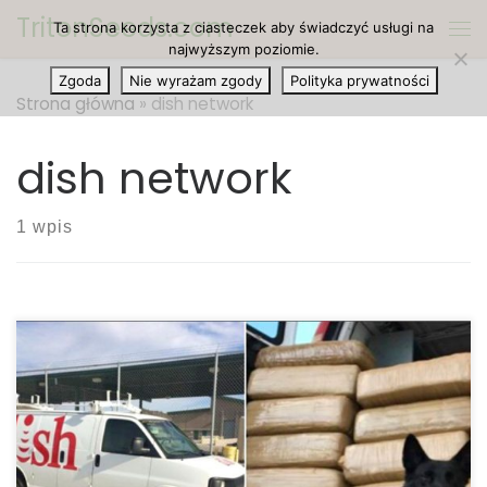
TritonSeeds.com
Ta strona korzysta z ciasteczek aby świadczyć usługi na
Przejdź do treści
Me
najwyższym poziomie.
Zgoda
Nie wyrażam zgody
Polityka prywatności
Strona główna
»
dish network
dish network
1 wpis
Straż graniczna w Arizonie znalazła marihuanę o
wartości 200 tysięcy dolarów w furgonetce, która
miała przypominać pojazd firmy Dish Network. Pies
wyszkolony do wykrywania narkotyków odnalazł
marihuanę w furgonetce na punkcie kontroli