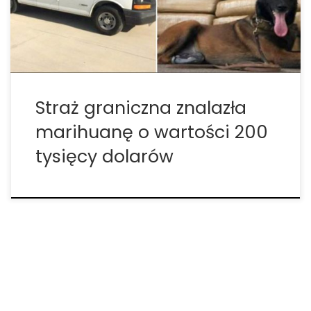
imigracyjnej stacji Ajo Station, jak mówi U.S.
Customs […]
Straż graniczna znalazła
marihuanę o wartości 200
tysięcy dolarów