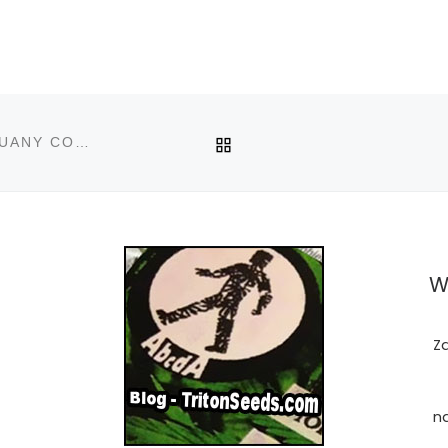
POWRÓT DO LISTY PO
NOWY JORK DOPUSZCZA DO MEDYCZNEJ MARIHUANY CORAZ WIĘCEJ PACJENTÓW
W
Z
n