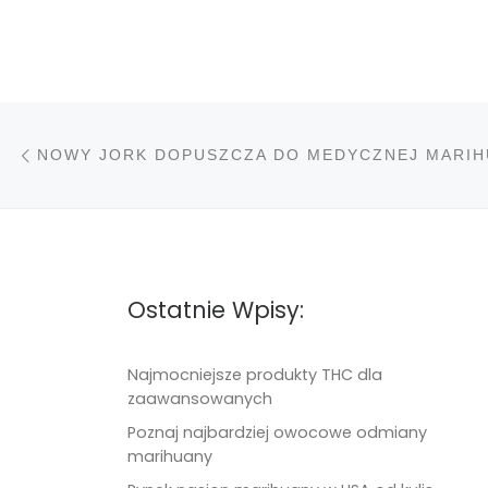
Nawigacja wpisu
Poprzedni wpis
Ostatnie Wpisy:
Najmocniejsze produkty THC dla
zaawansowanych
Poznaj najbardziej owocowe odmiany
marihuany