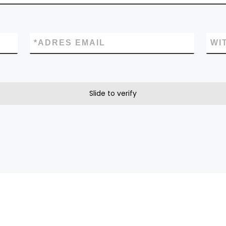
*
ADRES EMAIL
WI
Slide to verify