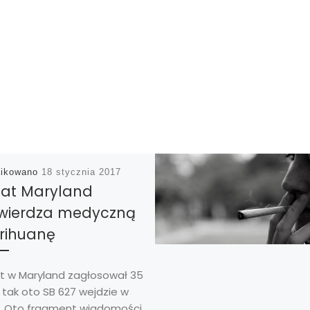
likowano
18 stycznia 2017
at Maryland
wierdza medyczną
rihuanę
t w Maryland zagłosował 35
 i tak oto SB 627 wejdzie w
e. Oto fragment wiadomości