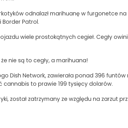
kotyków odnalazł marihuanę w furgonetce na pu
 Border Patrol.
pojazdu wiele prostokątnych cegieł. Cegły owi
że nie są to cegły, a marihuana!
logo Dish Network, zawierała ponad 396 funtów
ć cannabis to prawie 199 tysięcy dolarów.
ryki, został zatrzymany ze względu na zarzut p