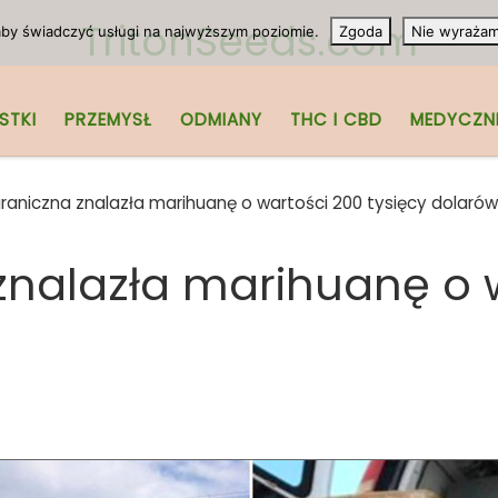
TritonSeeds.com
 aby świadczyć usługi na najwyższym poziomie.
Zgoda
Nie wyraża
STKI
PRZEMYSŁ
ODMIANY
THC I CBD
MEDYCZN
graniczna znalazła marihuanę o wartości 200 tysięcy dolarów
 znalazła marihuanę o 