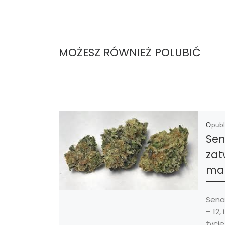
MOŻESZ RÓWNIEŻ POLUBIĆ
Opub
Sen
zat
ma
Sena
– 12,
życi