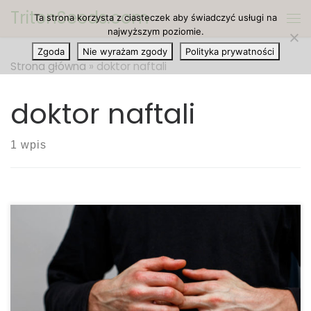
TritonSeeds.com
Ta strona korzysta z ciasteczek aby świadczyć usługi na
Przejdź do treści
Me
najwyższym poziomie.
Zgoda
Nie wyrażam zgody
Polityka prywatności
Strona główna
»
doktor naftali
doktor naftali
1 wpis
Izraelski lekarz przeprowadza badania nad
stosowaniem marihuany w chorobie Crohna. Dzięki
dziesięcioleciom badań, izraelski lekarz oraz
wiodący naukowiec ds. marihuany znalazł wiele
dowodów, że marihuana może pomóc złagodzić