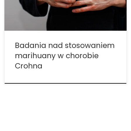
objawy choroby Crohna, znajdując leczenie, które
skupia się na zmuszeniu choroby do […]
Badania nad stosowaniem
marihuany w chorobie
Crohna