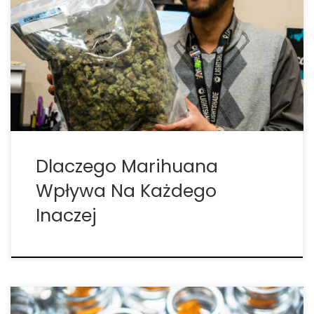
w większości świata, u osób z zespołem deficytu
uwagi (ADD), kofeina ma działanie uspokajające ze
względu na sposób, w jaki ich mózgi wytwarzają i
wchodzą w interakcje z dopaminą. W Stanach
Zjednoczonych ADD […]
Dlaczego Marihuana
Wpływa Na Każdego
Inaczej