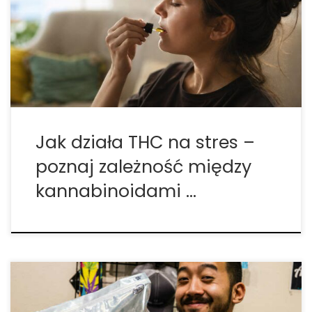
obowiązków, jak i w sytuacjach wyjątkowych,
wymagających szybkiego podejmowania decyzji
lub radzenia sobie z silnymi emocjami. Organizm
człowieka wykształcił mechanizmy pozwalające
reagować na […]
Jak działa THC na stres –
poznaj zależność między
kannabinoidami …
Mimo, że jest stosowana jako środek pobudzający