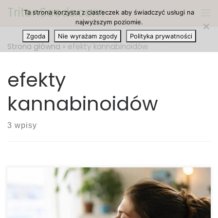
TritonSeeds.com
Ta strona korzysta z ciasteczek aby świadczyć usługi na
Przejdź do treści
Me
najwyższym poziomie.
Zgoda
Nie wyrażam zgody
Polityka prywatności
Strona główna
»
efekty kannabinoidów
efekty
kannabinoidów
3 wpisy
THC a stres — czy działa? Stres jest nieodłącznym
elementem współczesnego życia. Występuje
zarówno podczas wykonywania codziennych