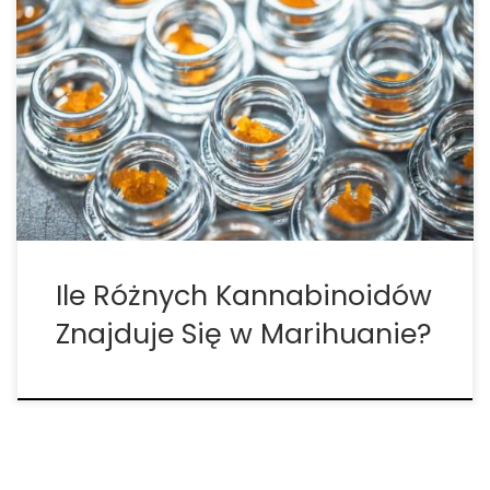
Zacznijmy najpierw od tego, co to są kannabinoidy?
Czy kiedykolwiek zastanawiałeś się, dlaczego
palenie trawki sprawia, że ​​jesteś na haju? Dzieje się
tak z powodu kannabinoidów, różnych związków
chemicznych występujących w roślinach
marihuany, które współdziałają z ludzkim systemem
endokannabinoidowym. W […]
Ile Różnych Kannabinoidów
Znajduje Się w Marihuanie?