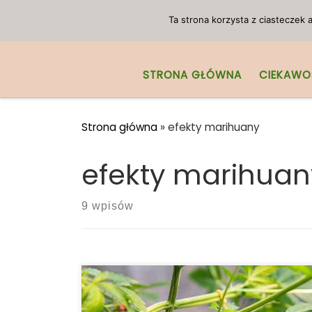
Przejdź do treści
Ta strona korzysta z ciasteczek
STRONA GŁÓWNA
CIEKAWO
Strona główna
»
efekty marihuany
efekty marihuan
9 wpisów
Mówiąc najprościej, nie ma jednej
ostatecznej odpowiedzi na pytanie, czy