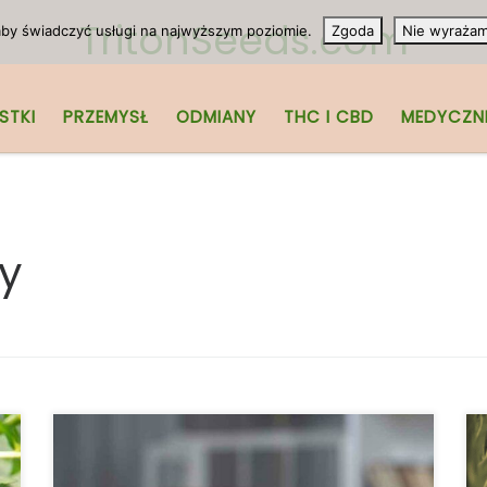
TritonSeeds.com
 aby świadczyć usługi na najwyższym poziomie.
Zgoda
Nie wyraża
STKI
PRZEMYSŁ
ODMIANY
THC I CBD
MEDYCZN
y
Czy marihuana wchodzi w interakcje z
innymi lekami? Jeśli zażywasz marihuanę,