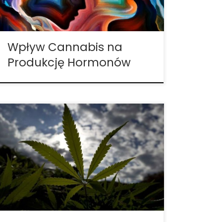
pokazują, iż THC hamuje wydzielanie
hormonów w przysadce mózgowej oraz w
[…]
Wpływ Cannabis na
Produkcję Hormonów
Z pewnością już wiesz, że istnieje wiele
odmian marihuany, które mają różny
wpływ na organizm. Odmiany, które
powodują haj, mają więcej THC i mniej
CBD. Odmiany te są najbardziej
powszechne, ale nie tylko z powodu haju.
W rzeczywistości, większość badań […]