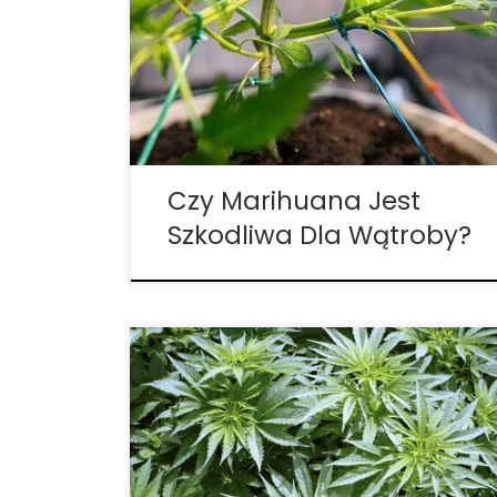
marihuana jest szkodliwa dla wątroby,
ponieważ badania są wciąż na wczesnym
etapie, a te, które istnieją, są dość
sprzeczne. Niektóre badania kliniczne nie
wykazały znaczącej różnicy w
funkcjonowaniu wątroby wśród […]
Czy Marihuana Jest
Szkodliwa Dla Wątroby?
Pandemia sprawiła, że wiele ludzi zaczęło
szukać sposobów radzenia sobie z lękiem
w perspektywie globalnego kryzysu
zdrowotnego i spowolnienia
gospodarczego, a marihuana pojawiła się
jako mechanizm radzenia sobie z tą