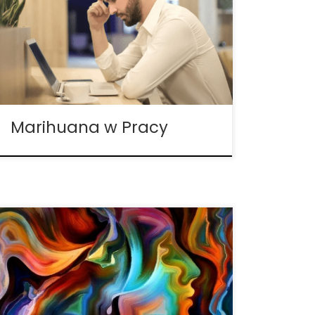
społeczeństwie ze względu na legalizację,
wielu konsumentów zastanawia się, w jaki
sposób marihuana może wpłynąć na
wydajność pracy. Wszystkie amerykańskie
stany i kraje, w których marihuana jest […]
Marihuana w Pracy
Cannabis to roślina stosowana do
różnych celów i zadań, zarówno
przeciwzapalnych jak i przeciwbólowych.
Mimo tego, niewiele wiadomo na temat
interakcji marihuany z układem
hormonalnym. Mimo że niektóre badania