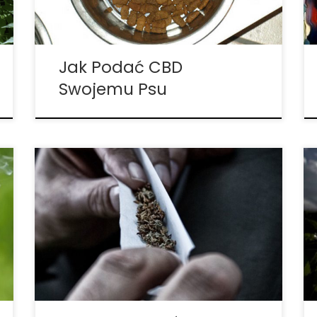
kannabidiolu lub CBD. W rzeczywistości
ludzie tak bardzo kochają swoje CBD, […]
Jak Podać CBD
Swojemu Psu
Osoby stosujące medyczną marihuanę
często liczą na stymulację apetytu, jednak
rekreacyjni użytkownicy często woleliby
uniknąć tego efektu. Dobrą wiadomością
jest to, że każdy kto doświadcza gastro
może zaspokoić swoje pragnienia
żywieniowe zdrowszymi opcjami, które
nadal smakują wspaniale! • Wołowina
Hamburgery […]