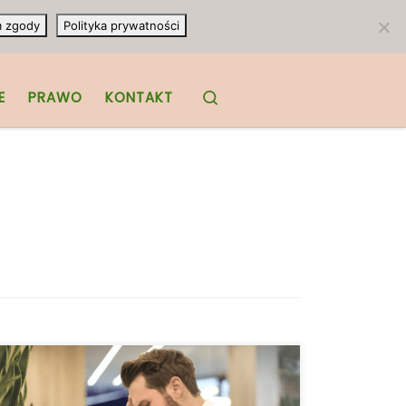
m zgody
Polityka prywatności
Search
E
PRAWO
KONTAKT
Ze względu na to, że używanie konopi
indyjskich staje się popularne w naszym