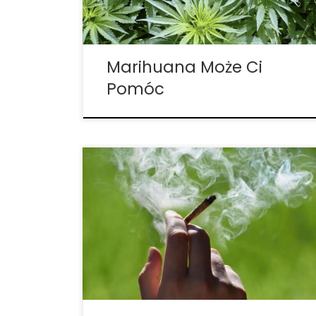
sytuacją. Oto kilka kwestii, w których
marihuana może Ci pomóc! […]
Marihuana Może Ci
Pomóc
Czy istnieje zbyt duża dawka CBD, która
może być dla nas szkodliwa? Przyjrzyjmy
się badaniom. Kannabidiol (CBD)
rozprzestrzeniający się jak pożar wraz z
ruchem legalizacji marihuany, jest
nieodurzającym związkiem rośliny
cannabis, który okazuje się być
potencjalnym, realnym lekarstwem na
wiele […]