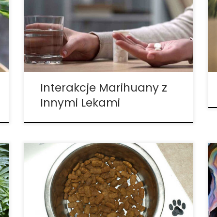
musisz pamiętać o pewnych interakcjach
z lekami. Chociaż te potencjalne interakcje
mogą być szkodliwe, warto pamiętać, że
w niektórych przypadkach marihuana
może pomóc zastąpić bardziej
uzależniające lub niebezpieczne leki […]
Interakcje Marihuany z
Innymi Lekami
Ludzie nauczyli się z własnego
doświadczenia, że ​​w przypadku schorzeń
takich jak epilepsja, artretyzm, problemy
trawienne, lęk można sobie pomóc
przyjmując regularne dawki nie
odurzającego związku z konopi indyjskich,