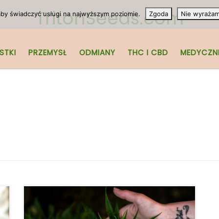
TritonSeeds.com
 aby świadczyć usługi na najwyższym poziomie.
Zgoda
Nie wyraża
STKI
PRZEMYSŁ
ODMIANY
THC I CBD
MEDYCZN
Kiedyś uważana za fikcyjną chorobę,
fibromialgia nie ma istniejącego lekarstwa