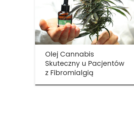
skuteczny u pacjentów z fibromialgią.
Zgodnie z danymi z badań klinicznych
opublikowanymi w czasopiśmie Pain
Medicine, codzienne przyjmowanie oleju z
konopi indyjskich pochodzenia roślinnego,
bogatego w THC, jest skuteczne i dobrze
tolerowane […]
Olej Cannabis
Skuteczny u Pacjentów
z Fibromialgią