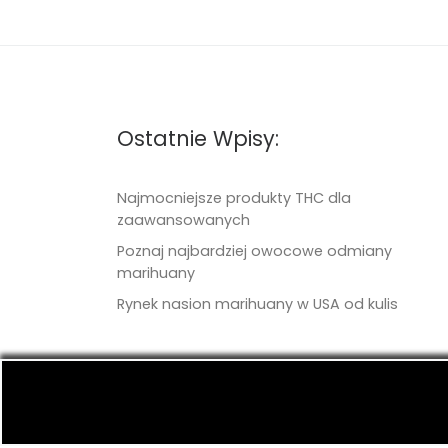
Ostatnie Wpisy:
Najmocniejsze produkty THC dla
zaawansowanych
Poznaj najbardziej owocowe odmiany
marihuany
Rynek nasion marihuany w USA od kulis
© 2026
TritonSeeds.com
– Wszelkie prawa 