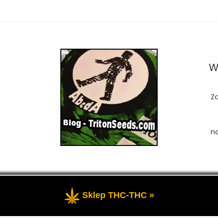
W
Z
n
Sklep THC-THC »
zastrzeżone
- Przedstawia portal-blog o Marihuanie, cannab