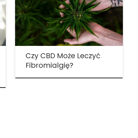
dostępnego w dzisiejszym świecie. Ze
względu na to, że obecnie ponad 10
milionów ludzi cierpi na tę chorobę, powoli
staje się wyzwaniem dla lekarzy
znalezienie sposobu na wyleczenie jej. I […]
Czy CBD Może Leczyć
Fibromialgię?