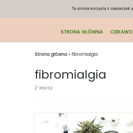
Przejdź do treści
Ta strona korzysta z ciasteczek
STRONA GŁÓWNA
CIEKAWO
Strona główna
»
fibromialgia
fibromialgia
2 wpisy
Badanie kliniczne: Olej cannabis
pochodzenia roślinnego jest bardzo