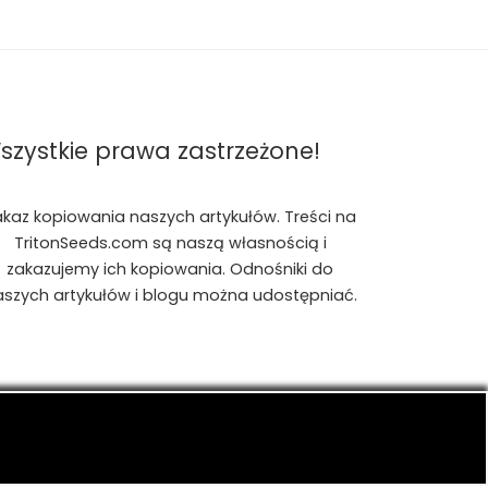
szystkie prawa zastrzeżone!
akaz kopiowania naszych artykułów. Treści na
TritonSeeds.com są naszą własnością i
zakazujemy ich kopiowania. Odnośniki do
aszych artykułów i blogu można udostępniać.
is, konopiach indyjskich, CBD, RSO, THC.