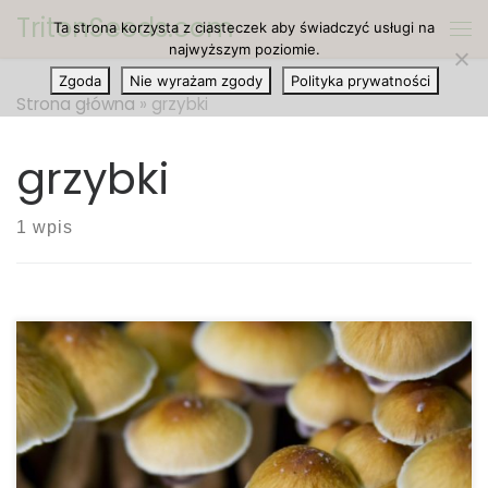
TritonSeeds.com
Ta strona korzysta z ciasteczek aby świadczyć usługi na
Przejdź do treści
Me
najwyższym poziomie.
Zgoda
Nie wyrażam zgody
Polityka prywatności
Strona główna
»
grzybki
grzybki
1 wpis
Grzyby psychodeliczne – znane również jako
magiczne grzybki naturalnie zawierają psylocybinę i
psylocynę. Związki te aktywują określone receptory
serotoniny w mózgu, powodując zmiany nastroju,
myśli, uczuć lub zachowania. Niewiarygodne, że na