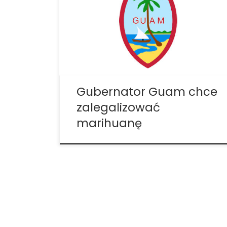
Teraz, gubernator Eddie Calvo (R) uważa,
że władze wyspy powinny przenieść
sprawy o krok dalej i zacząć przesuwać się
w kierunku legalizacji marihuany na własny
użytek. „Rozmawiamy o cięciach
biurokracji i […]
Gubernator Guam chce
zalegalizować
marihuanę