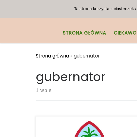
Przejdź do treści
Ta strona korzysta z ciasteczek
STRONA GŁÓWNA
CIEKAWO
Strona główna
»
gubernator
gubernator
1 wpis
W 2014 roku wyborcy Guam zalegalizowali
medyczne zastosowanie marihuany.