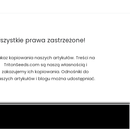
szystkie prawa zastrzeżone!
akaz kopiowania naszych artykułów. Treści na
TritonSeeds.com są naszą własnością i
zakazujemy ich kopiowania. Odnośniki do
aszych artykułów i blogu można udostępniać.
is, konopiach indyjskich, CBD, RSO, THC.