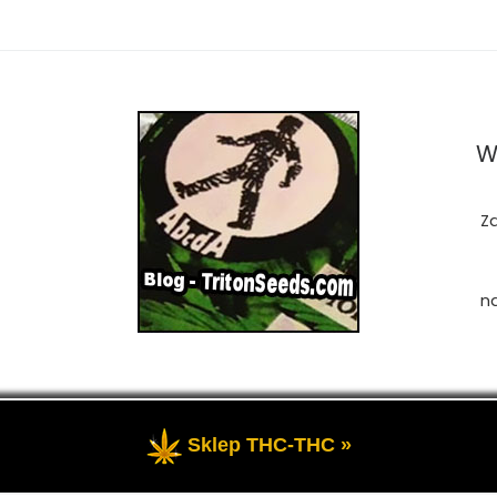
W
Z
n
Sklep THC-THC »
zastrzeżone
- Przedstawia portal-blog o Marihuanie, cannab