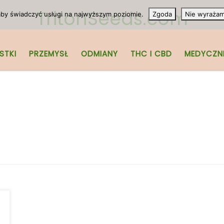
TritonSeeds.com
 aby świadczyć usługi na najwyższym poziomie.
Zgoda
Nie wyraża
STKI
PRZEMYSŁ
ODMIANY
THC I CBD
MEDYCZN