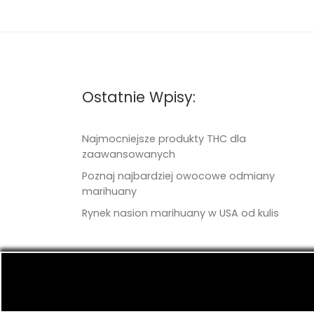
Ostatnie Wpisy:
Najmocniejsze produkty THC dla
zaawansowanych
Poznaj najbardziej owocowe odmiany
marihuany
Rynek nasion marihuany w USA od kulis
© 2026
TritonSeeds.com
– Wszelkie prawa 